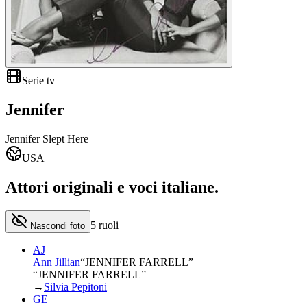
Serie tv
Jennifer
Jennifer Slept Here
USA
Attori originali e
voci italiane
.
5
ruoli
Nascondi foto
AJ
Ann Jillian
“
JENNIFER FARRELL
”
“JENNIFER FARRELL”
→
Silvia Pepitoni
GE