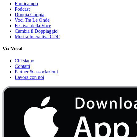
Fuoricampo
Podcast
Doppia Coppia
Voci Tra Le Onde
Festival della Voce
Cambia il Doppiaggio
Mostra Interattiva CDC
Vix Vocal
Chi siamo
Contatti
Partner & associazioni
Lavora con noi