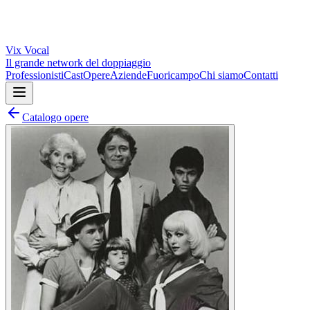
Vix
Vocal
Il grande network del doppiaggio
Professionisti
Cast
Opere
Aziende
Fuoricampo
Chi siamo
Contatti
Catalogo opere