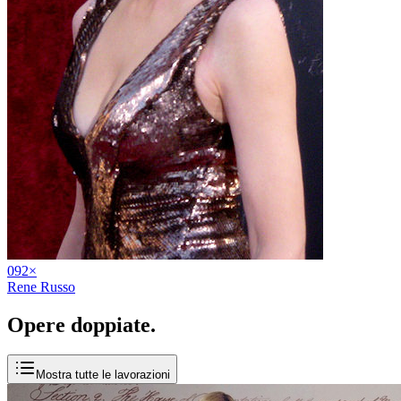
09
2
×
Rene Russo
Opere
doppiate
.
Mostra tutte le lavorazioni