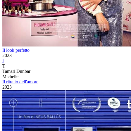
Il look perfetto
2023
I
T
Tamari Dunbar
Michelle
Il ritratto dell'amore
2023