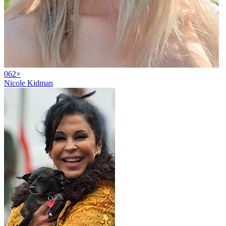
06
2
×
Nicole Kidman