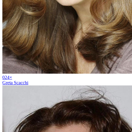
02
4
×
Greta Scacchi