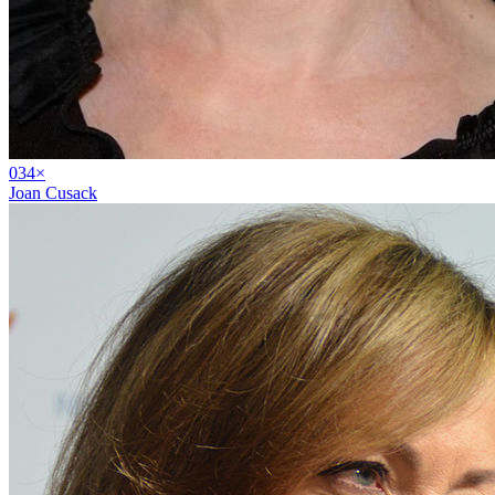
03
4
×
Joan Cusack