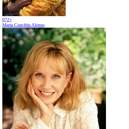
07
2
×
Maria Conchita Alonso