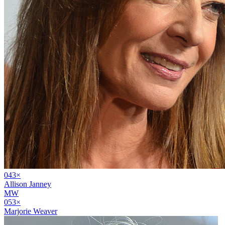
04
3
×
Allison Janney
MW
05
3
×
Marjorie Weaver