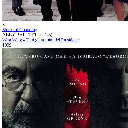
S
Stockard Channing
ABBY BARTLET (st. 1-5)
West Wing - Tutti gli uomini del Presidente
1999