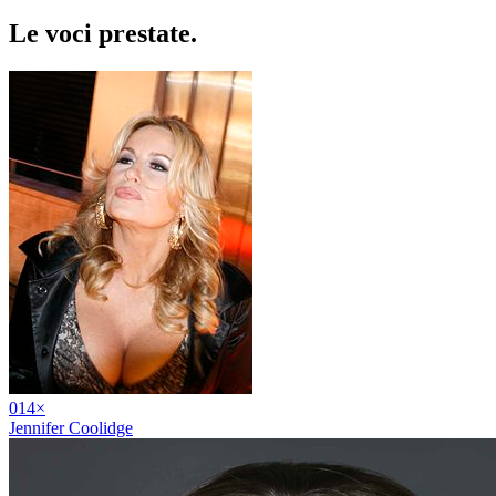
Le voci
prestate
.
01
4
×
Jennifer Coolidge