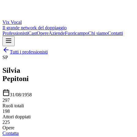
Vix
Vocal
Il grande network del doppiaggio
Professionisti
Cast
Opere
Aziende
Fuoricampo
Chi siamo
Contatti
Tutti i professionisti
SP
Silvia
Pepitoni
31/08/1958
297
Ruoli totali
198
Attori doppiati
225
Opere
Contatta