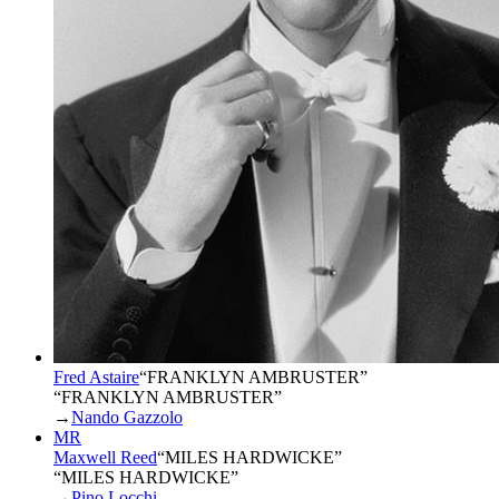
Fred Astaire
“
FRANKLYN AMBRUSTER
”
“FRANKLYN AMBRUSTER”
→
Nando Gazzolo
MR
Maxwell Reed
“
MILES HARDWICKE
”
“MILES HARDWICKE”
→
Pino Locchi