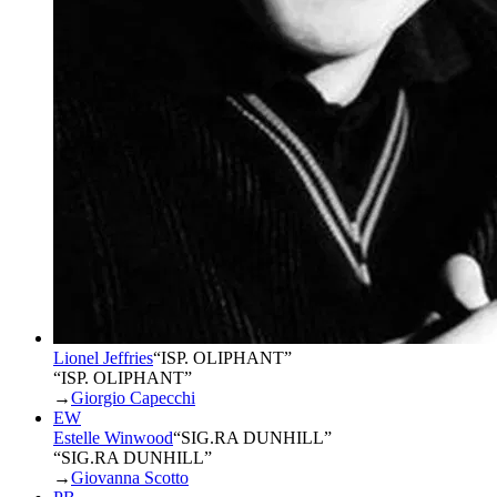
Lionel Jeffries
“
ISP. OLIPHANT
”
“ISP. OLIPHANT”
→
Giorgio Capecchi
EW
Estelle Winwood
“
SIG.RA DUNHILL
”
“SIG.RA DUNHILL”
→
Giovanna Scotto