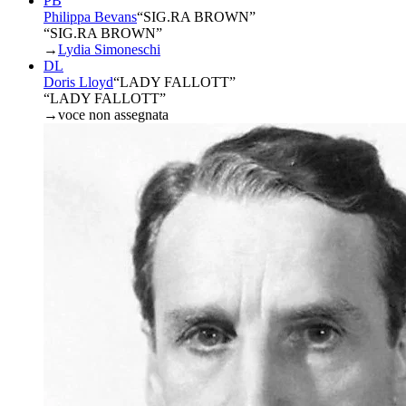
PB
Philippa Bevans
“
SIG.RA BROWN
”
“SIG.RA BROWN”
→
Lydia Simoneschi
DL
Doris Lloyd
“
LADY FALLOTT
”
“LADY FALLOTT”
→
voce non assegnata