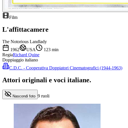
Film
L'affittacamere
The Notorious Landlady
1962
USA
123
min
Regia
Richard Quine
Doppiaggio italiano
C.D.C. - Cooperativa Doppiatori Cinematografici (1944-1963)
Attori originali e
voci italiane
.
9
ruoli
Nascondi foto