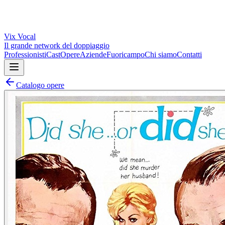
Vix
Vocal
Il grande network del doppiaggio
Professionisti
Cast
Opere
Aziende
Fuoricampo
Chi siamo
Contatti
Catalogo opere