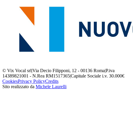
© Vix Vocal srl
|
Via Decio Filipponi, 12 - 00136 Roma
|
P.iva
14389821001 - N.Rea RM1517365
|
Capitale Sociale i.v. 30.000€
Cookies
Privacy Policy
Credits
Sito realizzato da
Michele Laurelli