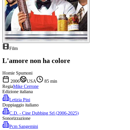
Film
L'amore non ha colore
Homie Spumoni
2006
USA
85
min
Regia
Mike Cerrone
Edizione italiana
Letizia Pini
Doppiaggio italiano
C.D. - Cine Dubbing Srl (2006-2025)
Sonorizzazione
Pcm Sangemini