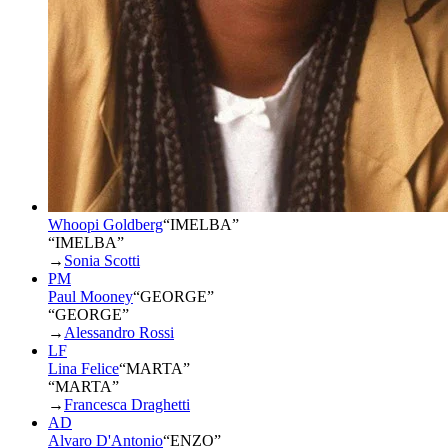
Whoopi Goldberg
“
IMELBA
”
“IMELBA”
→
Sonia Scotti
PM
Paul Mooney
“
GEORGE
”
“GEORGE”
→
Alessandro Rossi
LF
Lina Felice
“
MARTA
”
“MARTA”
→
Francesca Draghetti
AD
Alvaro D'Antonio
“
ENZO
”