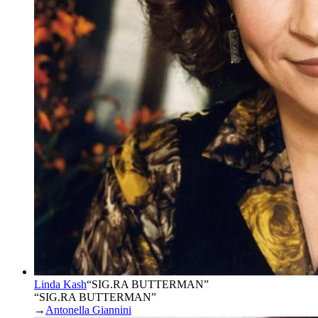
Linda Kash
“
SIG.RA BUTTERMAN
”
“SIG.RA BUTTERMAN”
→
Antonella Giannini