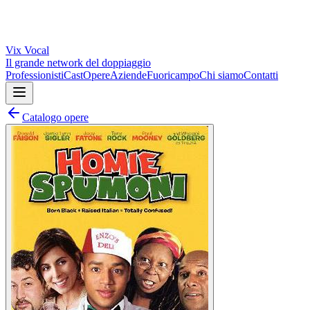
Vix
Vocal
Il grande network del doppiaggio
Professionisti
Cast
Opere
Aziende
Fuoricampo
Chi siamo
Contatti
Catalogo opere