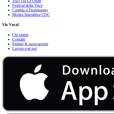
Voci Tra Le Onde
Festival della Voce
Cambia il Doppiaggio
Mostra Interattiva CDC
Vix Vocal
Chi siamo
Contatti
Partner & associazioni
Lavora con noi