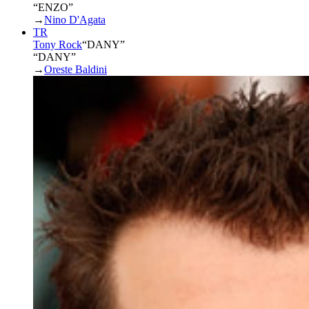
“ENZO”
→
Nino D'Agata
TR
Tony Rock
“
DANY
”
“DANY”
→
Oreste Baldini