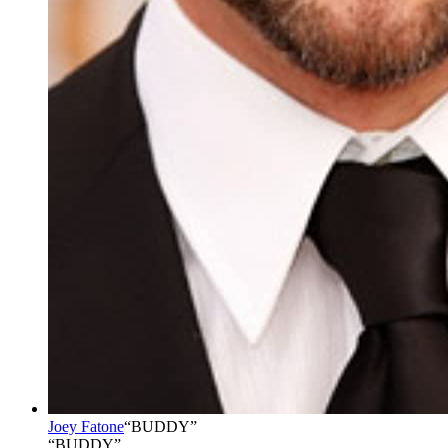
Joey Fatone
“
BUDDY
”
“BUDDY”