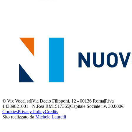
© Vix Vocal srl
|
Via Decio Filipponi, 12 - 00136 Roma
|
P.iva
14389821001 - N.Rea RM1517365
|
Capitale Sociale i.v. 30.000€
Cookies
Privacy Policy
Credits
Sito realizzato da
Michele Laurelli