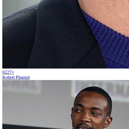
02
27
×
Robert Plagnol