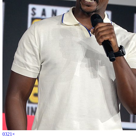
03
21
×