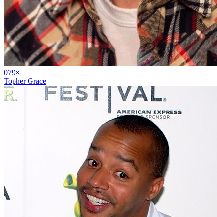
07
9
×
Topher Grace