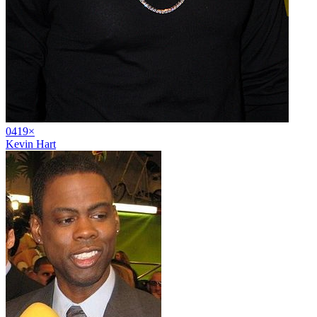
04
19
×
Kevin Hart