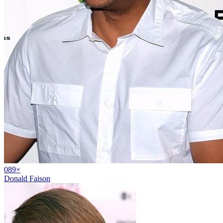
08
9
×
Donald Faison