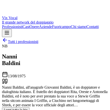
Vix
Vocal
Il grande network del doppiaggio
Professionisti
Cast
Opere
Aziende
Fuoricampo
Chi siamo
Contatti
Tutti i professionisti
NB
Nanni
Baldini
13/08/1975
Nanni Baldini, all'anagrafe Giovanni Baldini, è un doppiatore e
dialoghista italiano. È fratello dei doppiatori Rita, Oreste e Antonella
Baldini, ed è noto per aver prestato la sua voce a Stewie Griffin
nella sitcom animata I Griffin, a Ciuchino nei lungometraggi di
Shrek, e per essere la voce ufficiale degli attori…
Leggi tutta la bio