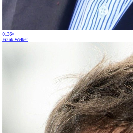
01
36
×
Frank Welker