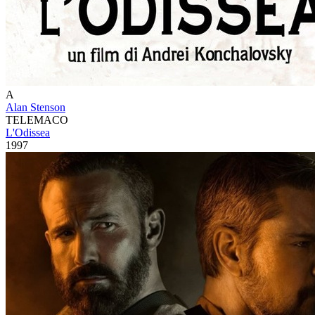
A
Alan Stenson
TELEMACO
L'Odissea
1997