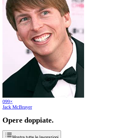
09
9
×
Jack McBrayer
Opere
doppiate
.
Mostra tutte le lavorazioni