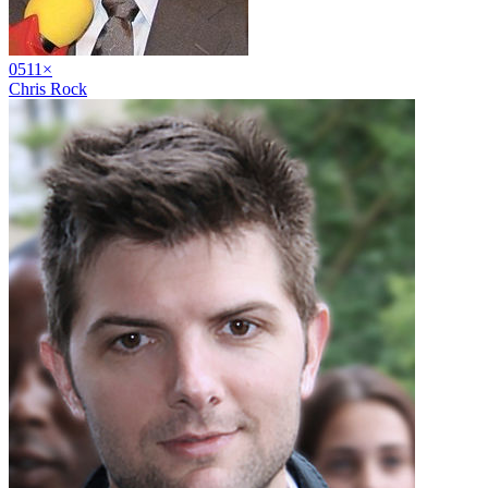
05
11
×
Chris Rock