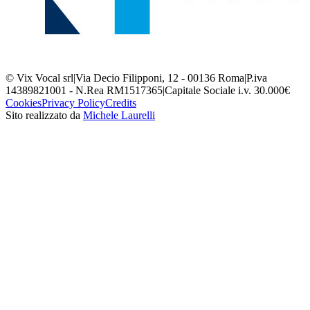
© Vix Vocal srl
|
Via Decio Filipponi, 12 - 00136 Roma
|
P.iva
14389821001 - N.Rea RM1517365
|
Capitale Sociale i.v. 30.000€
Cookies
Privacy Policy
Credits
Sito realizzato da
Michele Laurelli