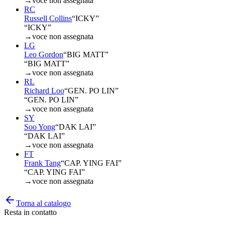
→
voce non assegnata
RC
Russell Collins
“
ICKY
”
“ICKY”
→
voce non assegnata
LG
Leo Gordon
“
BIG MATT
”
“BIG MATT”
→
voce non assegnata
RL
Richard Loo
“
GEN. PO LIN
”
“GEN. PO LIN”
→
voce non assegnata
SY
Soo Yong
“
DAK LAI
”
“DAK LAI”
→
voce non assegnata
FT
Frank Tang
“
CAP. YING FAI
”
“CAP. YING FAI”
→
voce non assegnata
Torna al catalogo
Resta in contatto