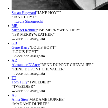
Susan Hayward
“
JANE HOYT
”
“JANE HOYT”
→
Lydia Simoneschi
MR
Michael Rennier
“
ISP. MERRYWEATHER
”
“ISP. MERRYWEATHER”
→
voce non assegnata
GB
Gene Barry
“
LOUIS HOYT
”
“LOUIS HOYT”
→
voce non assegnata
AD
Alexander D'Arcy
“
RENE DUPONT CHEVALIER
”
“RENE DUPONT CHEVALIER”
→
voce non assegnata
TT
Tom Tully
“
TWEEDIER
”
“TWEEDIER”
→
voce non assegnata
AS
Anna Sten
“
MADAME DUPREE
”
“MADAME DUPREE”