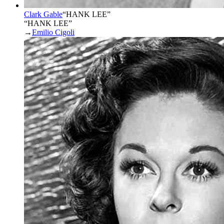
Clark Gable
“
HANK LEE
”
“HANK LEE”
→
Emilio Cigoli