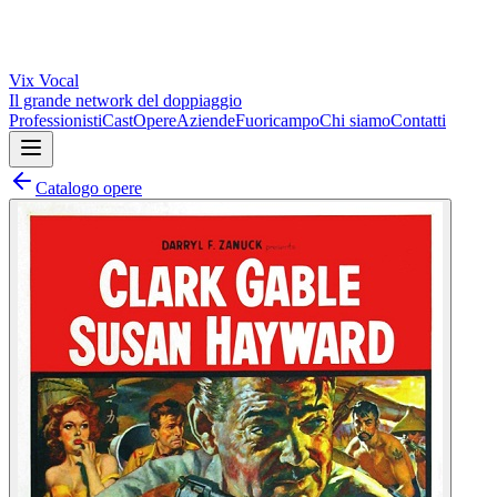
Vix
Vocal
Il grande network del doppiaggio
Professionisti
Cast
Opere
Aziende
Fuoricampo
Chi siamo
Contatti
Catalogo opere