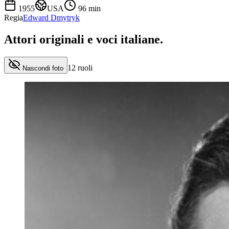
1955
USA
96
min
Regia
Edward Dmytryk
Attori originali e
voci italiane
.
12
ruoli
Nascondi foto