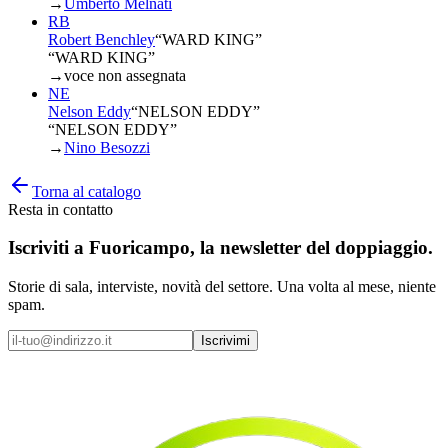
→
Umberto Melnati
RB
Robert Benchley
“
WARD KING
”
“WARD KING”
→
voce non assegnata
NE
Nelson Eddy
“
NELSON EDDY
”
“NELSON EDDY”
→
Nino Besozzi
Torna al catalogo
Resta in contatto
Iscriviti a
Fuoricampo
, la newsletter del doppiaggio.
Storie di sala, interviste, novità del settore. Una volta al mese, niente
spam.
Iscrivimi