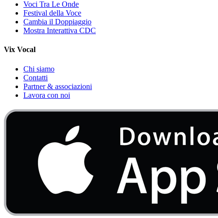
Voci Tra Le Onde
Festival della Voce
Cambia il Doppiaggio
Mostra Interattiva CDC
Vix Vocal
Chi siamo
Contatti
Partner & associazioni
Lavora con noi