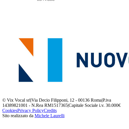
© Vix Vocal srl
|
Via Decio Filipponi, 12 - 00136 Roma
|
P.iva
14389821001 - N.Rea RM1517365
|
Capitale Sociale i.v. 30.000€
Cookies
Privacy Policy
Credits
Sito realizzato da
Michele Laurelli