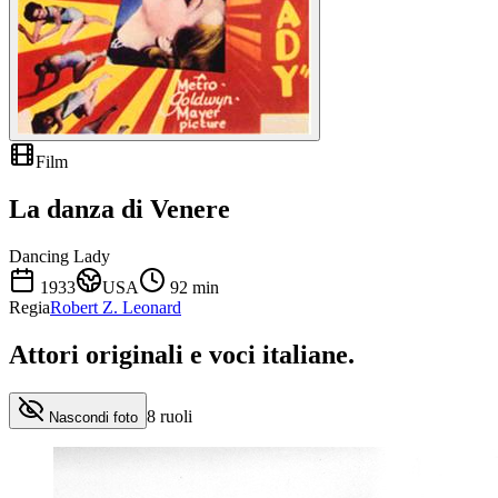
Film
La danza di Venere
Dancing Lady
1933
USA
92
min
Regia
Robert Z. Leonard
Attori originali e
voci italiane
.
8
ruoli
Nascondi foto