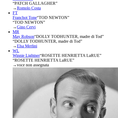
“PATCH GALLAGHER”
→
Romolo Costa
FT
Franchot Tone
“
TOD NEWTON
”
“TOD NEWTON”
→
Gino Cervi
MR
May Robson
“
DOLLY TODHUNTER, madre di Tod
”
“DOLLY TODHUNTER, madre di Tod”
→
Elsa Merlini
WL
Winnie Lightner
“
ROSETTE HENRIETTA LaRUE
”
“ROSETTE HENRIETTA LaRUE”
→
voce non assegnata