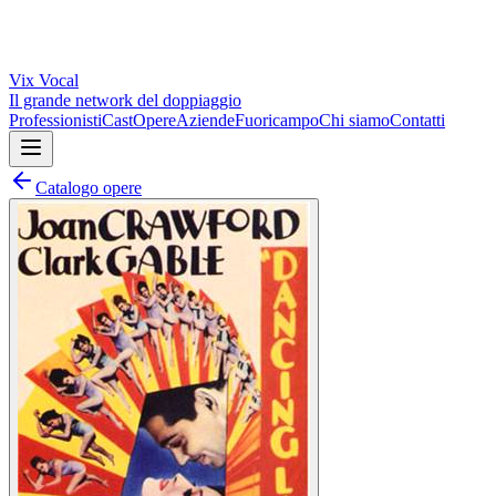
Vix
Vocal
Il grande network del doppiaggio
Professionisti
Cast
Opere
Aziende
Fuoricampo
Chi siamo
Contatti
Catalogo opere