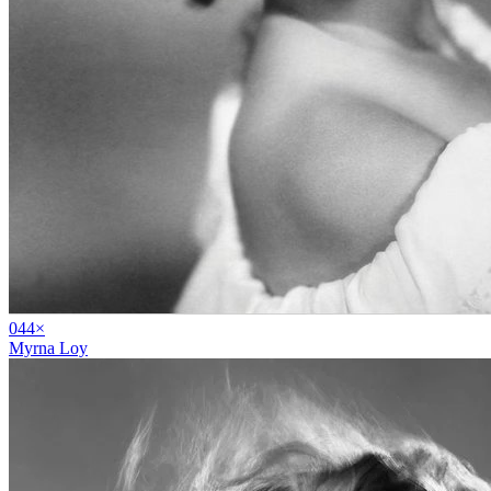
04
4
×
Myrna Loy