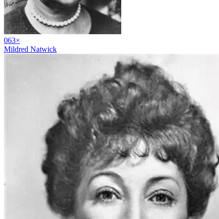
06
3
×
Mildred Natwick