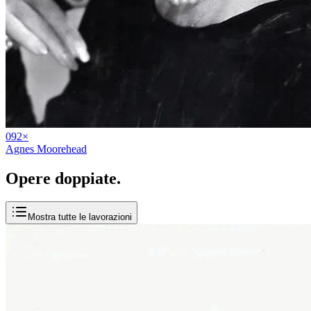
09
2
×
Agnes Moorehead
Opere
doppiate
.
Mostra tutte le lavorazioni