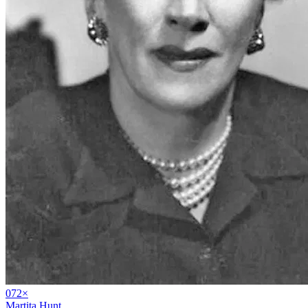
07
2
×
Martita Hunt