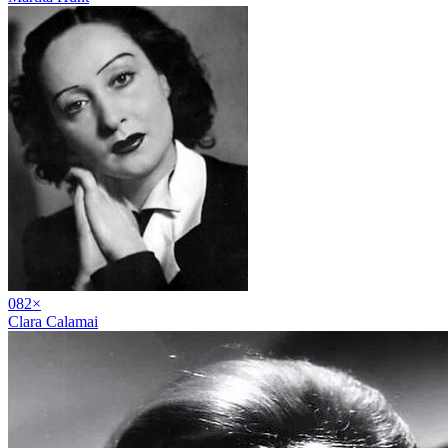
08
2
×
Clara Calamai