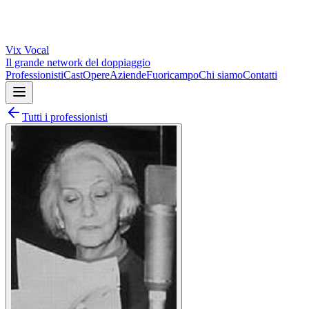
Vix
Vocal
Il grande network del doppiaggio
Professionisti
Cast
Opere
Aziende
Fuoricampo
Chi siamo
Contatti
Tutti i professionisti