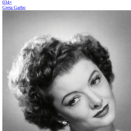
03
4
×
Greta Garbo