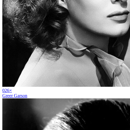
02
6
×
Greer Garson