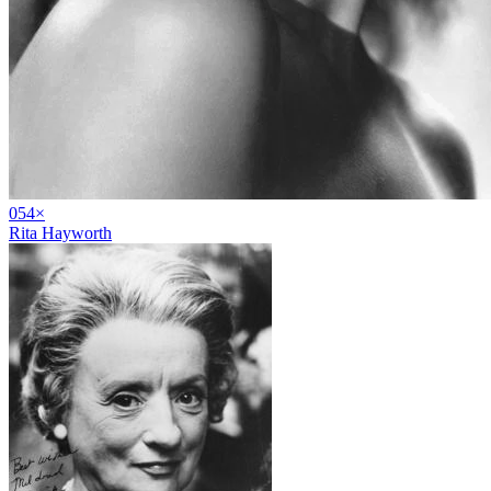
05
4
×
Rita Hayworth