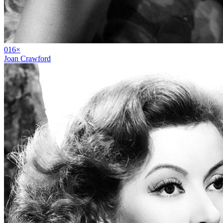
01
6
×
Joan Crawford