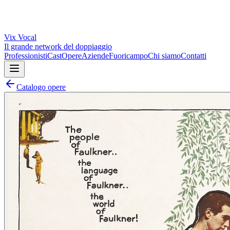
Vix
Vocal
Il grande network del doppiaggio
Professionisti
Cast
Opere
Aziende
Fuoricampo
Chi siamo
Contatti
Catalogo opere