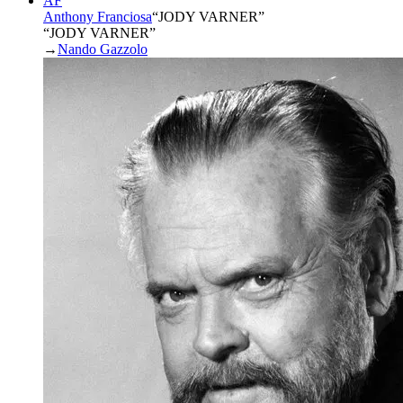
AF
Anthony Franciosa
“
JODY VARNER
”
“JODY VARNER”
→
Nando Gazzolo