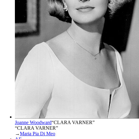
Joanne Woodward
“
CLARA VARNER
”
“CLARA VARNER”
→
Maria Pia Di Meo