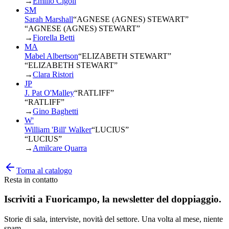
→
Emilio Cigoli
SM
Sarah Marshall
“
AGNESE (AGNES) STEWART
”
“AGNESE (AGNES) STEWART”
→
Fiorella Betti
MA
Mabel Albertson
“
ELIZABETH STEWART
”
“ELIZABETH STEWART”
→
Clara Ristori
JP
J. Pat O'Malley
“
RATLIFF
”
“RATLIFF”
→
Gino Baghetti
W'
William 'Bill' Walker
“
LUCIUS
”
“LUCIUS”
→
Amilcare Quarra
Torna al catalogo
Resta in contatto
Iscriviti a
Fuoricampo
, la newsletter del doppiaggio.
Storie di sala, interviste, novità del settore. Una volta al mese, niente
spam.