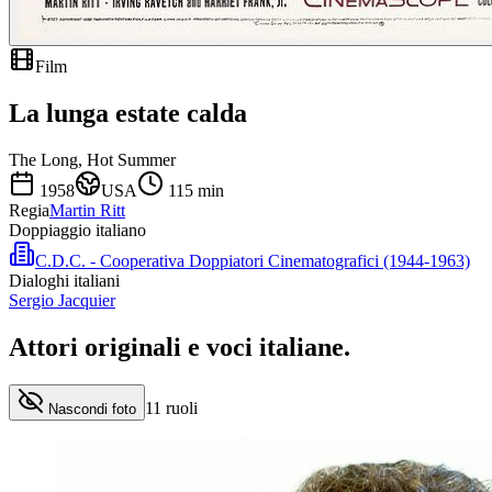
Film
La lunga estate calda
The Long, Hot Summer
1958
USA
115
min
Regia
Martin Ritt
Doppiaggio italiano
C.D.C. - Cooperativa Doppiatori Cinematografici (1944-1963)
Dialoghi italiani
Sergio Jacquier
Attori originali e
voci italiane
.
11
ruoli
Nascondi foto