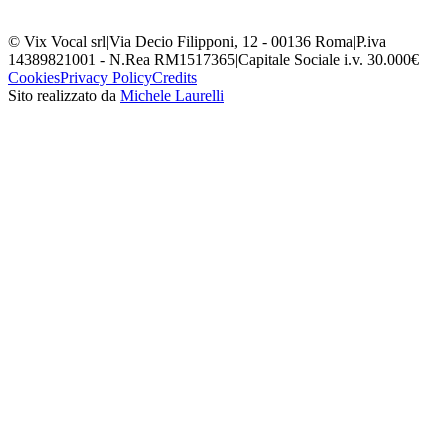
© Vix Vocal srl
|
Via Decio Filipponi, 12 - 00136 Roma
|
P.iva
14389821001 - N.Rea RM1517365
|
Capitale Sociale i.v. 30.000€
Cookies
Privacy Policy
Credits
Sito realizzato da
Michele Laurelli