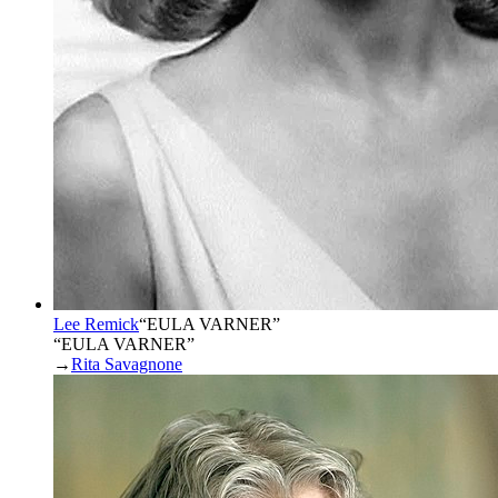
Lee Remick
“
EULA VARNER
”
“EULA VARNER”
→
Rita Savagnone