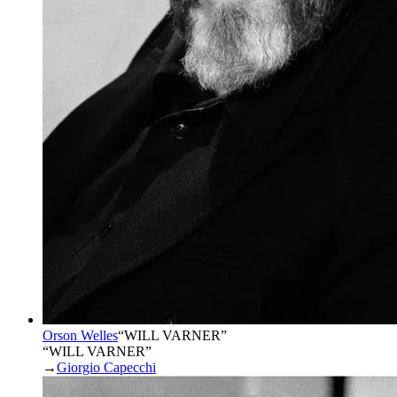
Orson Welles
“
WILL VARNER
”
“WILL VARNER”
→
Giorgio Capecchi