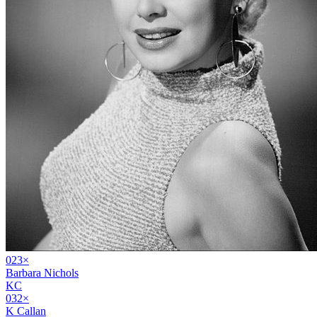
02
3
×
Barbara Nichols
KC
03
2
×
K Callan