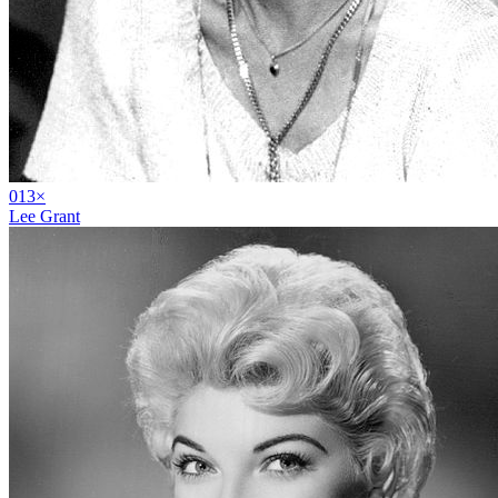
01
3
×
Lee Grant