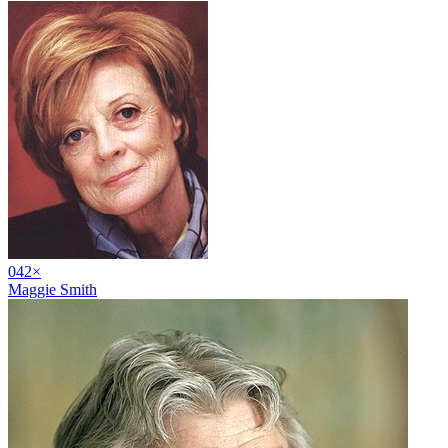
04
2
×
Maggie Smith