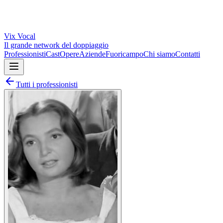
Vix
Vocal
Il grande network del doppiaggio
Professionisti
Cast
Opere
Aziende
Fuoricampo
Chi siamo
Contatti
Tutti i professionisti