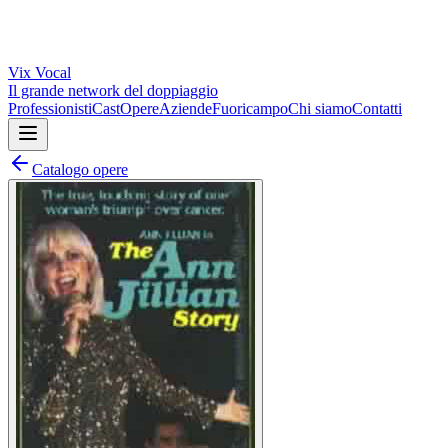
Vix
Vocal
Il grande network del doppiaggio
Professionisti
Cast
Opere
Aziende
Fuoricampo
Chi siamo
Contatti
Catalogo opere