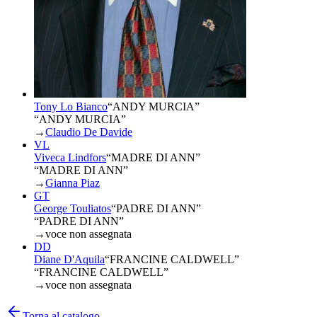
Tony Lo Bianco
“
ANDY MURCIA
”
“ANDY MURCIA”
→
Claudio De Davide
VL
Viveca Lindfors
“
MADRE DI ANN
”
“MADRE DI ANN”
→
Gianna Piaz
GT
George Touliatos
“
PADRE DI ANN
”
“PADRE DI ANN”
→
voce non assegnata
DD
Diane D'Aquila
“
FRANCINE CALDWELL
”
“FRANCINE CALDWELL”
→
voce non assegnata
Torna al catalogo