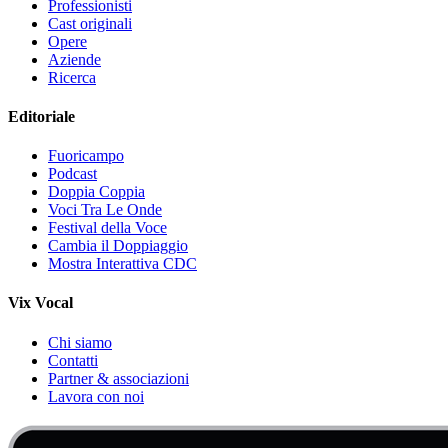
Professionisti
Cast originali
Opere
Aziende
Ricerca
Editoriale
Fuoricampo
Podcast
Doppia Coppia
Voci Tra Le Onde
Festival della Voce
Cambia il Doppiaggio
Mostra Interattiva CDC
Vix Vocal
Chi siamo
Contatti
Partner & associazioni
Lavora con noi