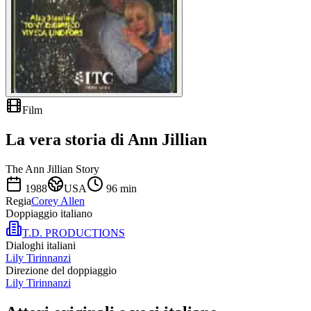
Film
La vera storia di Ann Jillian
The Ann Jillian Story
1988
USA
96
min
Regia
Corey Allen
Doppiaggio italiano
T.D. PRODUCTIONS
Dialoghi italiani
Lily Tirinnanzi
Direzione del doppiaggio
Lily Tirinnanzi