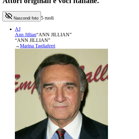
Attori originali e
voci italiane
.
5
ruoli
Nascondi foto
AJ
Ann Jillian
“
ANN JILLIAN
”
“ANN JILLIAN”
→
Marina Tagliaferri