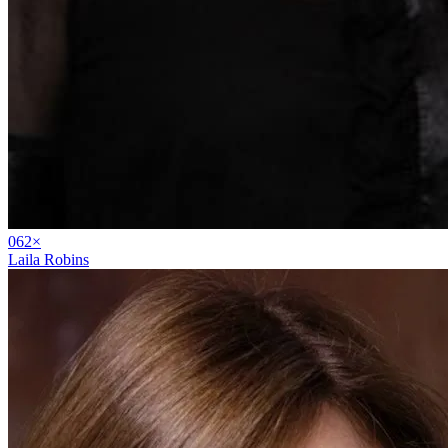
06
2
×
Laila Robins