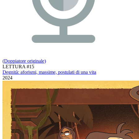
(Doppiatore originale)
LETTURA #15
Degnità: aforismi, massime, postulati di una vita
2024