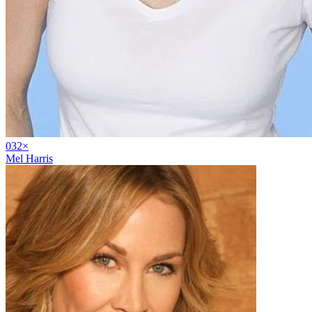
03
2
×
Mel Harris