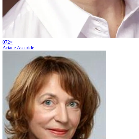
07
2
×
Ariane Ascaride