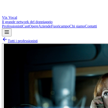
Vix
Vocal
Il grande network del doppiaggio
Professionisti
Cast
Opere
Aziende
Fuoricampo
Chi siamo
Contatti
Tutti i professionisti