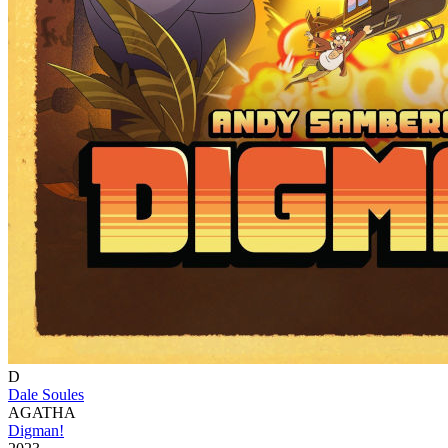
D
Dale Soules
AGATHA
Digman!