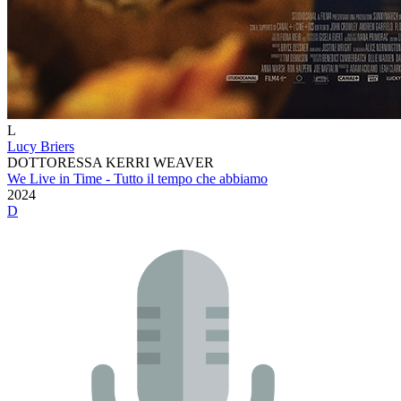
L
Lucy Briers
DOTTORESSA KERRI WEAVER
We Live in Time - Tutto il tempo che abbiamo
2024
D