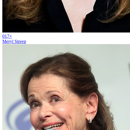
01
7
×
Meryl Streep