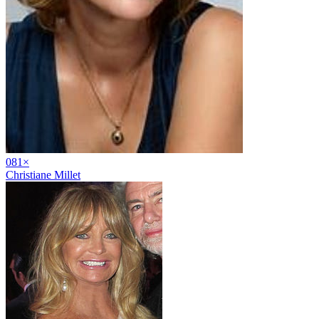
08
1
×
Christiane Millet