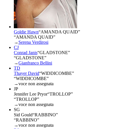
Goldie Hawn
“
AMANDA QUAID
”
“AMANDA QUAID”
→
Serena Verdirosi
CJ
Conrad Janis
“
GLADSTONE
”
“GLADSTONE”
→
Gianfranco Bellini
TD
Thayer David
“
WIDDICOMBE
”
“WIDDICOMBE”
→
voce non assegnata
JP
Jennifer Lee Pryor
“
TROLLOP
”
“TROLLOP”
→
voce non assegnata
SG
Sid Gould
“
RABBINO
”
“RABBINO”
→
voce non assegnata