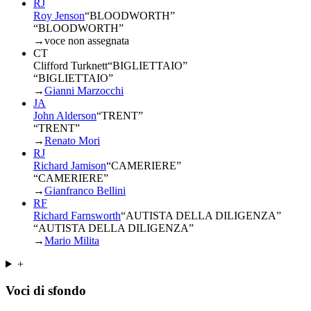
RJ
Roy Jenson
“
BLOODWORTH
”
“BLOODWORTH”
→
voce non assegnata
CT
Clifford Turknett
“
BIGLIETTAIO
”
“BIGLIETTAIO”
→
Gianni Marzocchi
JA
John Alderson
“
TRENT
”
“TRENT”
→
Renato Mori
RJ
Richard Jamison
“
CAMERIERE
”
“CAMERIERE”
→
Gianfranco Bellini
RF
Richard Farnsworth
“
AUTISTA DELLA DILIGENZA
”
“AUTISTA DELLA DILIGENZA”
→
Mario Milita
+
Voci di sfondo