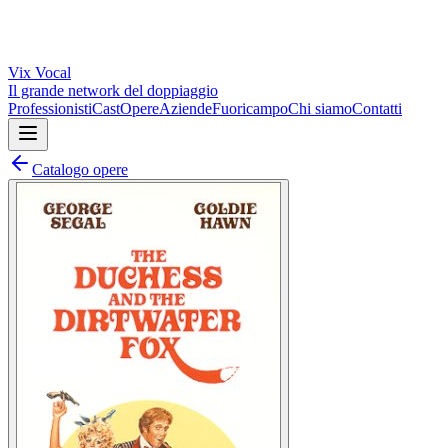
Vix
Vocal
Il grande network del doppiaggio
Professionisti
Cast
Opere
Aziende
Fuoricampo
Chi siamo
Contatti
Catalogo opere