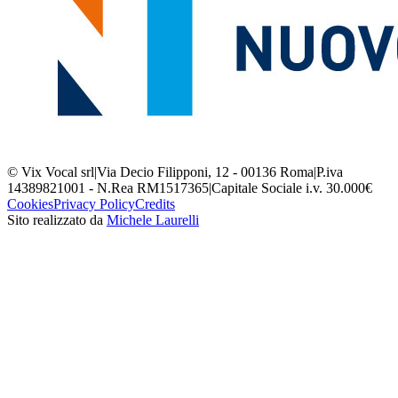
© Vix Vocal srl
|
Via Decio Filipponi, 12 - 00136 Roma
|
P.iva
14389821001 - N.Rea RM1517365
|
Capitale Sociale i.v. 30.000€
Cookies
Privacy Policy
Credits
Sito realizzato da
Michele Laurelli