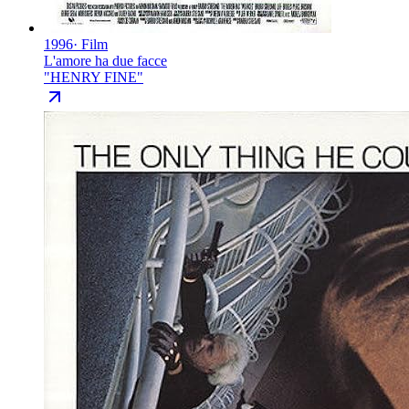
1996
·
Film
L'amore ha due facce
"
HENRY FINE
"