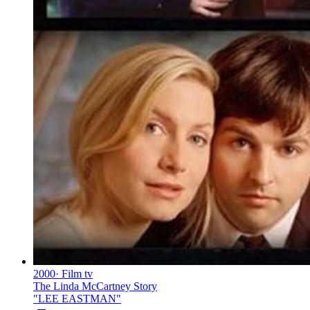
2000
·
Film tv
The Linda McCartney Story
"
LEE EASTMAN
"