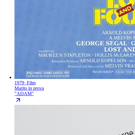
1979
·
Film
Marito in prova
"
ADAM
"