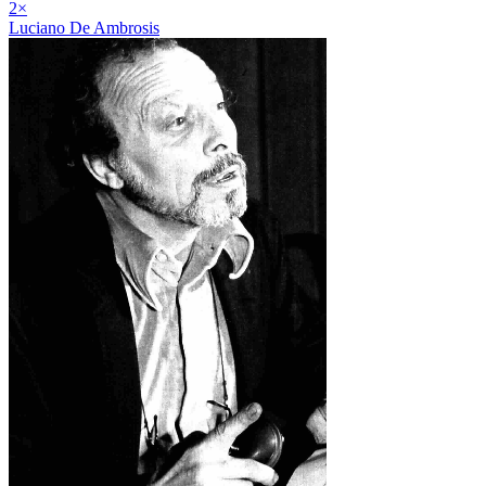
2
×
Luciano De Ambrosis