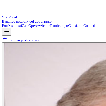
Vix
Vocal
Il grande network del doppiaggio
Professionisti
Cast
Opere
Aziende
Fuoricampo
Chi siamo
Contatti
Torna ai professionisti