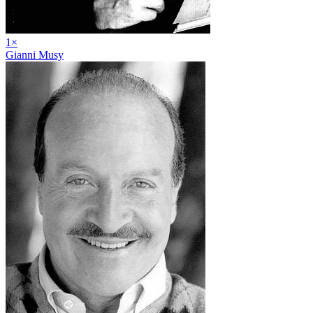
1
×
Gianni Musy