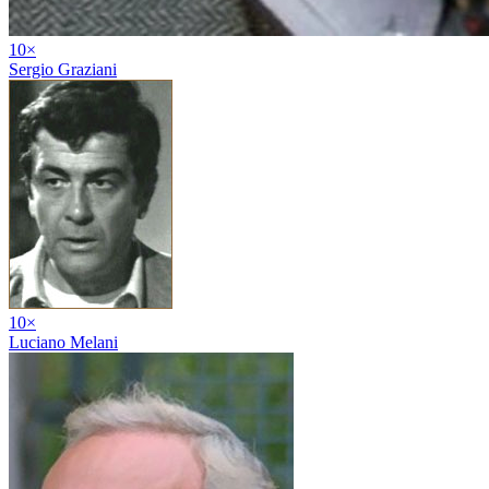
10
×
Sergio Graziani
10
×
Luciano Melani