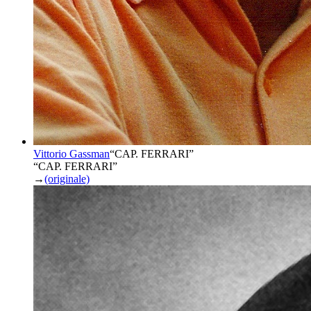
Vittorio Gassman
“
CAP. FERRARI
”
“CAP. FERRARI”
→
(originale)