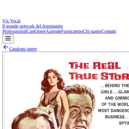
Vix
Vocal
Il grande network del doppiaggio
Professionisti
Cast
Opere
Aziende
Fuoricampo
Chi siamo
Contatti
Catalogo opere