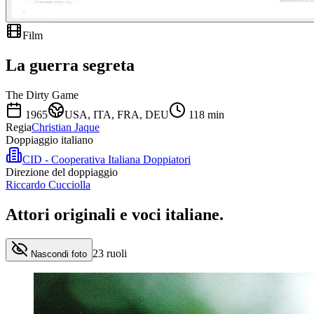
Film
La guerra segreta
The Dirty Game
1965
USA, ITA, FRA, DEU
118
min
Regia
Christian Jaque
Doppiaggio italiano
CID - Cooperativa Italiana Doppiatori
Direzione del doppiaggio
Riccardo Cucciolla
Attori originali e
voci italiane
.
23
ruoli
Nascondi foto