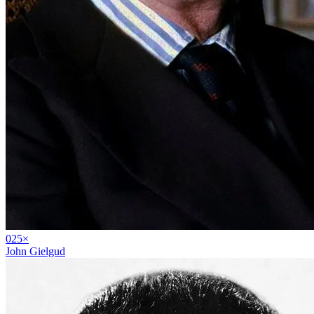
02
5
×
John Gielgud