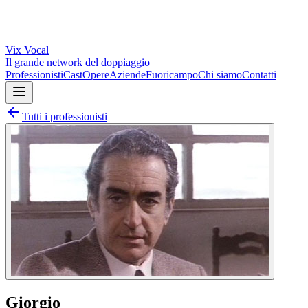
Vix
Vocal
Il grande network del doppiaggio
Professionisti
Cast
Opere
Aziende
Fuoricampo
Chi siamo
Contatti
Tutti i professionisti
Giorgio