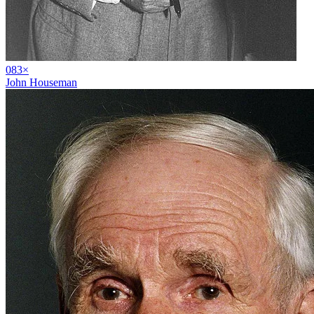
08
3
×
John Houseman