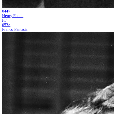
04
4
×
Henry Fonda
FF
05
3
×
Franco Fantasia