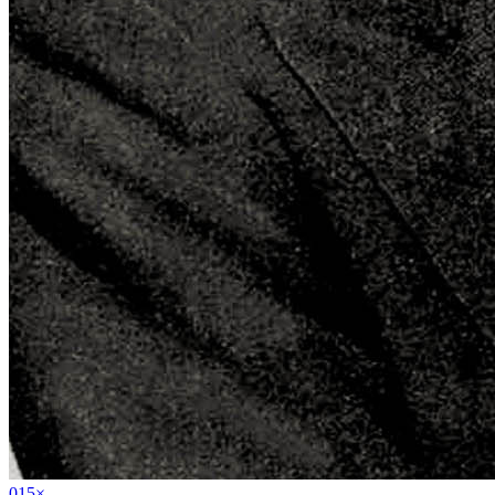
01
5
×