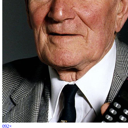
09
2
×