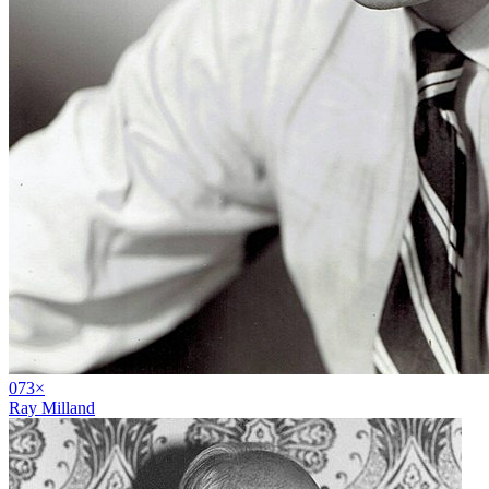
07
3
×
Ray Milland