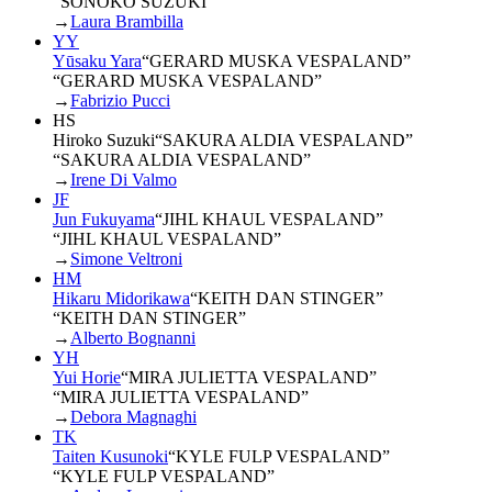
“SONOKO SUZUKI”
→
Laura Brambilla
YY
Yūsaku Yara
“
GERARD MUSKA VESPALAND
”
“GERARD MUSKA VESPALAND”
→
Fabrizio Pucci
HS
Hiroko Suzuki
“
SAKURA ALDIA VESPALAND
”
“SAKURA ALDIA VESPALAND”
→
Irene Di Valmo
JF
Jun Fukuyama
“
JIHL KHAUL VESPALAND
”
“JIHL KHAUL VESPALAND”
→
Simone Veltroni
HM
Hikaru Midorikawa
“
KEITH DAN STINGER
”
“KEITH DAN STINGER”
→
Alberto Bognanni
YH
Yui Horie
“
MIRA JULIETTA VESPALAND
”
“MIRA JULIETTA VESPALAND”
→
Debora Magnaghi
TK
Taiten Kusunoki
“
KYLE FULP VESPALAND
”
“KYLE FULP VESPALAND”