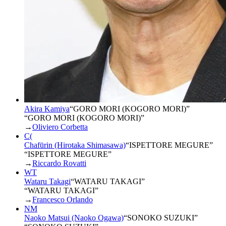
Akira Kamiya
“
GORO MORI (KOGORO MORI)
”
“GORO MORI (KOGORO MORI)”
→
Oliviero Corbetta
C(
Chafūrin (Hirotaka Shimasawa)
“
ISPETTORE MEGURE
”
“ISPETTORE MEGURE”
→
Riccardo Rovatti
WT
Wataru Takagi
“
WATARU TAKAGI
”
“WATARU TAKAGI”
→
Francesco Orlando
NM
Naoko Matsui (Naoko Ogawa)
“
SONOKO SUZUKI
”