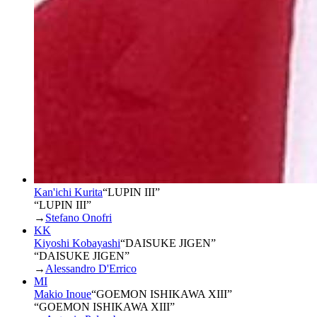
Kan'ichi Kurita
“
LUPIN III
”
“LUPIN III”
→
Stefano Onofri
KK
Kiyoshi Kobayashi
“
DAISUKE JIGEN
”
“DAISUKE JIGEN”
→
Alessandro D'Errico
MI
Makio Inoue
“
GOEMON ISHIKAWA XIII
”
“GOEMON ISHIKAWA XIII”