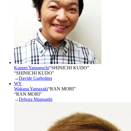
Kappei Yamaguchi
“
SHINICHI KUDO
”
“SHINICHI KUDO”
→
Davide Garbolino
WY
Wakana Yamazaki
“
RAN MORI
”
“RAN MORI”
→
Debora Magnaghi