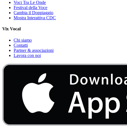
Voci Tra Le Onde
Festival della Voce
Cambia il Doppiaggio
Mostra Interattiva CDC
Vix Vocal
Chi siamo
Contatti
Partner & associazioni
Lavora con noi