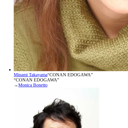
Minami Takayama
“
CONAN EDOGAWA
”
“CONAN EDOGAWA”
→
Monica Bonetto