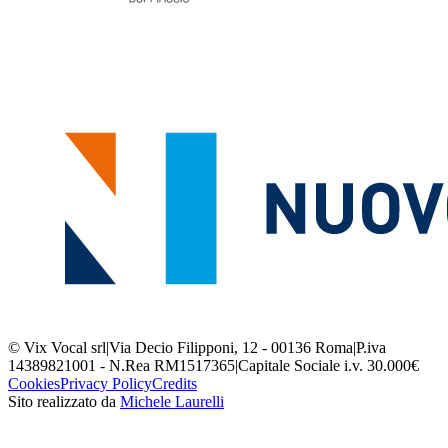
© Vix Vocal srl
|
Via Decio Filipponi, 12 - 00136 Roma
|
P.iva
14389821001 - N.Rea RM1517365
|
Capitale Sociale i.v. 30.000€
Cookies
Privacy Policy
Credits
Sito realizzato da
Michele Laurelli