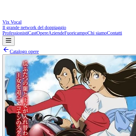
Vix
Vocal
Il grande network del doppiaggio
Professionisti
Cast
Opere
Aziende
Fuoricampo
Chi siamo
Contatti
Catalogo opere