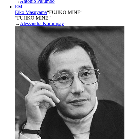
→
Antonio Palumbo
EM
Eiko Masuyama
“
FUJIKO MINE
”
“FUJIKO MINE”
→
Alessandra Korompay