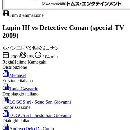
Film d’animazione
Lupin III vs Detective Conan (special TV
2009)
ルパン三世VS名探偵コナン
2009
JPN
104
min
Regia
Hajime Kamegaki
Distribuzione
Mediaset
Edizione italiana
Tania Gaspardo
Doppiaggio italiano
LOGOS srl - Sesto San Giovanni
Sonorizzazione
LOGOS srl - Sesto San Giovanni
Dialoghi italiani
Andrea (Dek) De Cunto