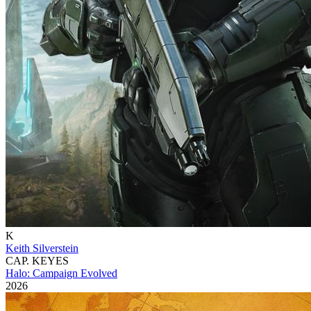
K
Keith Silverstein
CAP. KEYES
Halo: Campaign Evolved
2026