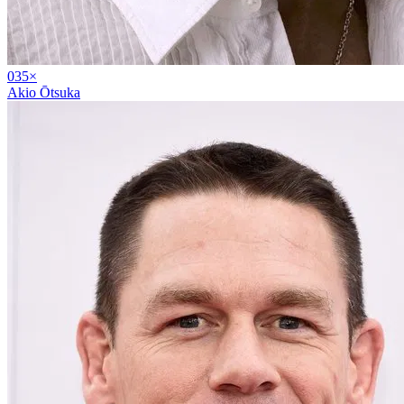
03
5
×
Akio Ōtsuka