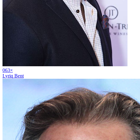
06
3
×
Lyriq Bent