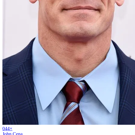
04
4
×
John Cena