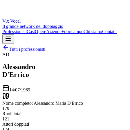
Vix
Vocal
Il grande network del doppiaggio
Professionisti
Cast
Opere
Aziende
Fuoricampo
Chi siamo
Contatti
Tutti i professionisti
AD
Alessandro
D'Errico
14/07/1969
Nome completo: Alessandro Maria D'Errico
179
Ruoli totali
121
Attori doppiati
174