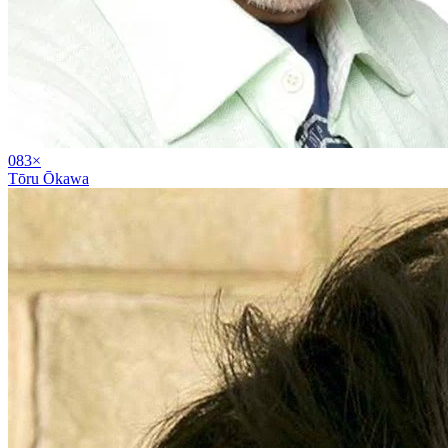
08
3
×
Tōru Ōkawa