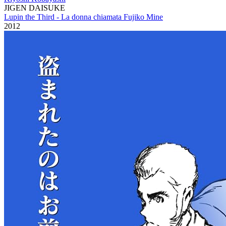
JIGEN DAISUKE
Lupin the Third - La donna chiamata Fujiko Mine
2012