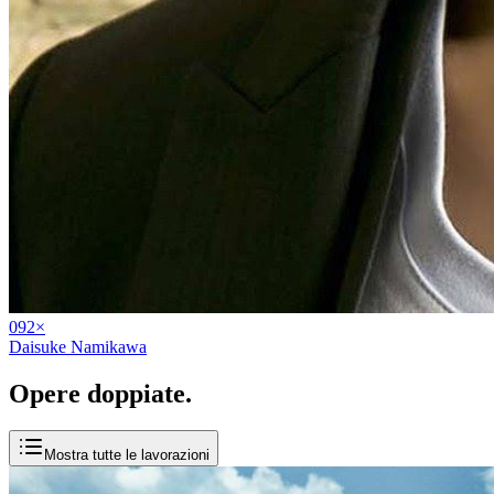
09
2
×
Daisuke Namikawa
Opere
doppiate
.
Mostra tutte le lavorazioni