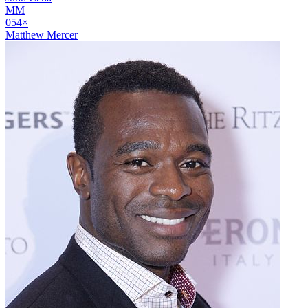
MM
05
4
×
Matthew Mercer