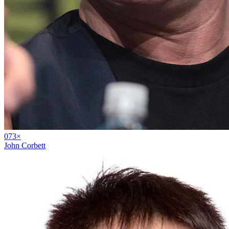
07
3
×
John Corbett