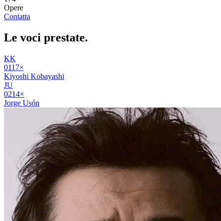
Opere
Contatta
Le voci
prestate
.
KK
01
17
×
Kiyoshi Kobayashi
JU
02
14
×
Jorge Usón