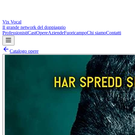
Vix
Vocal
Il grande network del doppiaggio
Professionisti
Cast
Opere
Aziende
Fuoricampo
Chi siamo
Contatti
Catalogo opere