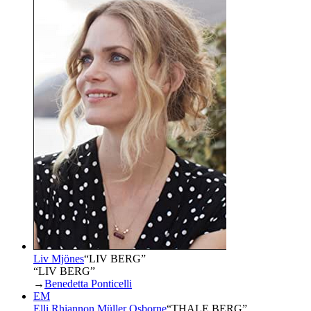
Liv Mjönes
“
LIV BERG
”
“LIV BERG”
→
Benedetta Ponticelli
EM
Elli Rhiannon Müller Osborne
“
THALE BERG
”