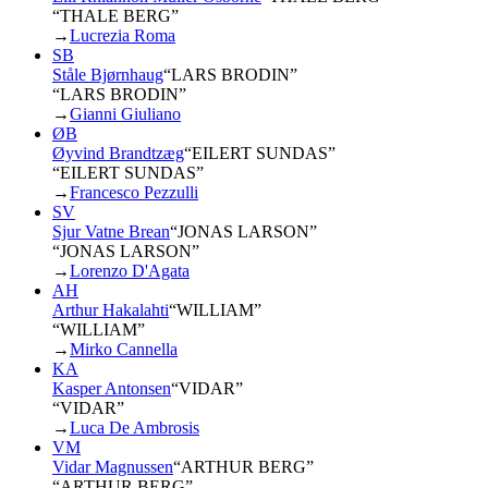
“THALE BERG”
→
Lucrezia Roma
SB
Ståle Bjørnhaug
“
LARS BRODIN
”
“LARS BRODIN”
→
Gianni Giuliano
ØB
Øyvind Brandtzæg
“
EILERT SUNDAS
”
“EILERT SUNDAS”
→
Francesco Pezzulli
SV
Sjur Vatne Brean
“
JONAS LARSON
”
“JONAS LARSON”
→
Lorenzo D'Agata
AH
Arthur Hakalahti
“
WILLIAM
”
“WILLIAM”
→
Mirko Cannella
KA
Kasper Antonsen
“
VIDAR
”
“VIDAR”
→
Luca De Ambrosis
VM
Vidar Magnussen
“
ARTHUR BERG
”
“ARTHUR BERG”