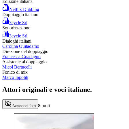
Edizione italiana
Netflix Dubbing
Doppiaggio italiano
3cycle Srl
Sonorizzazione
3cycle Srl
Dialoghi italiani
Carolina Quitadamo
Direzione del doppiaggio
Francesca Guadagno
Assistente al doppiaggio
Micol Bertucelli
Fonico di mix
Marco Ippoliti
Attori originali e
voci italiane
.
8
ruoli
Nascondi foto