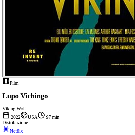
Film
Lupo Vichingo
Viking Wolf
2022
USA
97
min
Distribuzione
Netflix