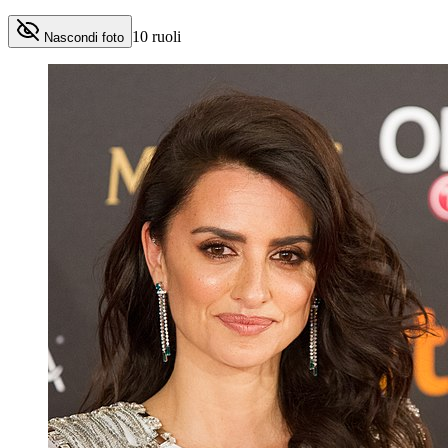
10
ruoli
Nascondi foto