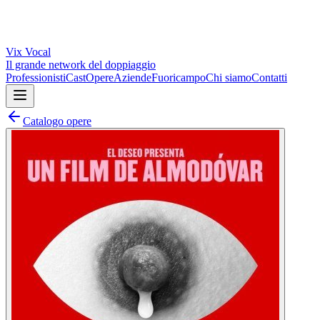
Vix
Vocal
Il grande network del doppiaggio
Professionisti
Cast
Opere
Aziende
Fuoricampo
Chi siamo
Contatti
Catalogo opere