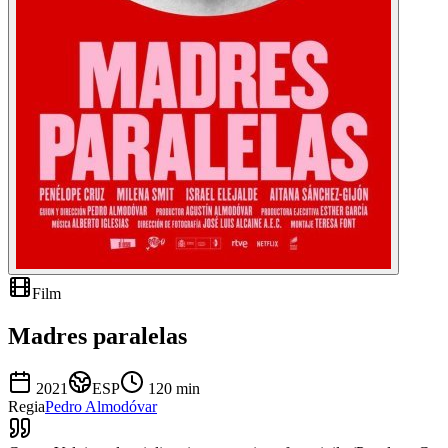
Film
Madres paralelas
2021
ESP
120
min
Regia
Pedro Almodóvar