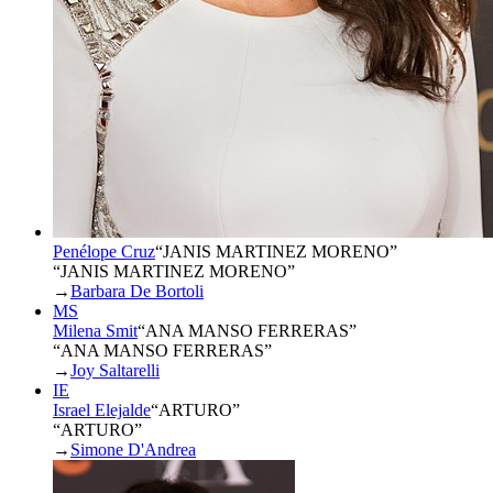
Penélope Cruz
“
JANIS MARTINEZ MORENO
”
“JANIS MARTINEZ MORENO”
→
Barbara De Bortoli
MS
Milena Smit
“
ANA MANSO FERRERAS
”
“ANA MANSO FERRERAS”
→
Joy Saltarelli
IE
Israel Elejalde
“
ARTURO
”
“ARTURO”
→
Simone D'Andrea