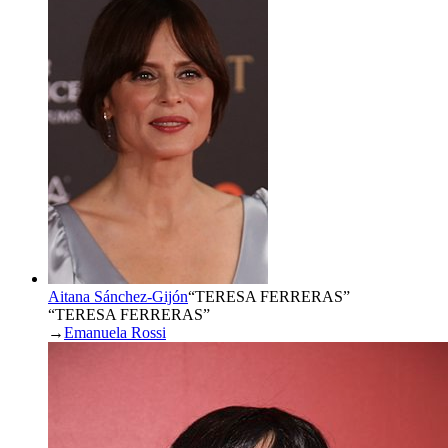
Aitana Sánchez-Gijón
“
TERESA FERRERAS
”
“TERESA FERRERAS”
→
Emanuela Rossi