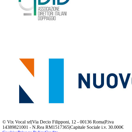
© Vix Vocal srl
|
Via Decio Filipponi, 12 - 00136 Roma
|
P.iva
14389821001 - N.Rea RM1517365
|
Capitale Sociale i.v. 30.000€