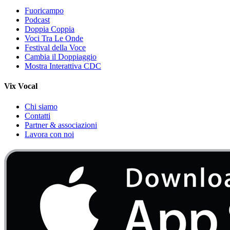
Fuoricampo
Podcast
Doppia Coppia
Voci Tra Le Onde
Festival della Voce
Cambia il Doppiaggio
Mostra Interattiva CDC
Vix Vocal
Chi siamo
Contatti
Partner & associazioni
Lavora con noi