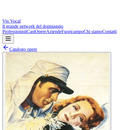
Vix
Vocal
Il grande network del doppiaggio
Professionisti
Cast
Opere
Aziende
Fuoricampo
Chi siamo
Contatti
Catalogo opere