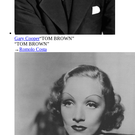
Gary Cooper
“
TOM BROWN
”
“TOM BROWN”
→
Romolo Costa