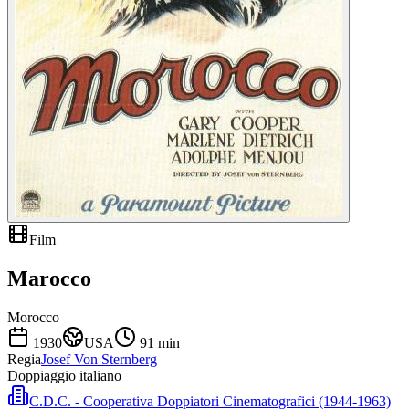
Film
Marocco
Morocco
1930
USA
91
min
Regia
Josef Von Sternberg
Doppiaggio italiano
C.D.C. - Cooperativa Doppiatori Cinematografici (1944-1963)