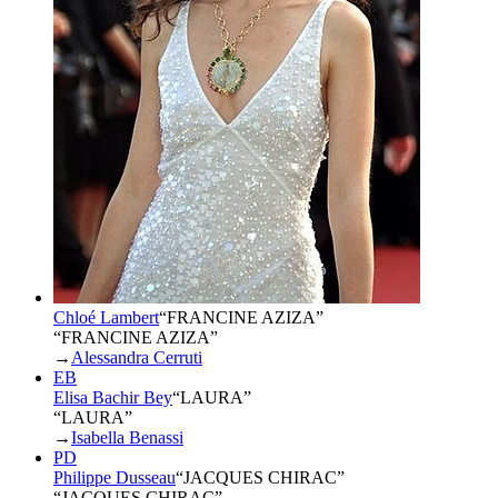
Chloé Lambert
“
FRANCINE AZIZA
”
“FRANCINE AZIZA”
→
Alessandra Cerruti
EB
Elisa Bachir Bey
“
LAURA
”
“LAURA”
→
Isabella Benassi
PD
Philippe Dusseau
“
JACQUES CHIRAC
”
“JACQUES CHIRAC”