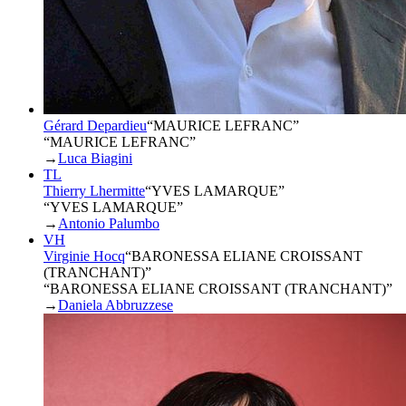
Gérard Depardieu
“
MAURICE LEFRANC
”
“MAURICE LEFRANC”
→
Luca Biagini
TL
Thierry Lhermitte
“
YVES LAMARQUE
”
“YVES LAMARQUE”
→
Antonio Palumbo
VH
Virginie Hocq
“
BARONESSA ELIANE CROISSANT
(TRANCHANT)
”
“BARONESSA ELIANE CROISSANT (TRANCHANT)”
→
Daniela Abbruzzese