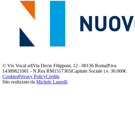
© Vix Vocal srl
|
Via Decio Filipponi, 12 - 00136 Roma
|
P.iva
14389821001 - N.Rea RM1517365
|
Capitale Sociale i.v. 30.000€
Cookies
Privacy Policy
Credits
Sito realizzato da
Michele Laurelli