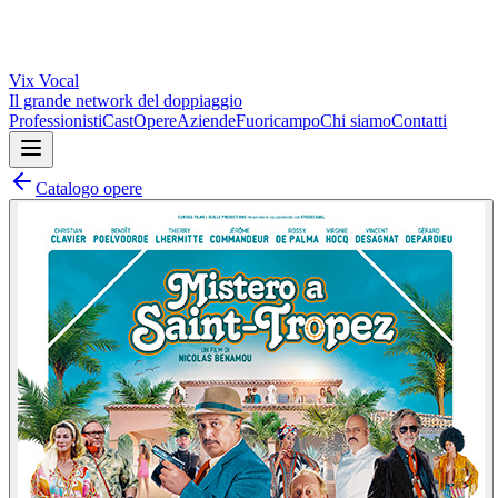
Vix
Vocal
Il grande network del doppiaggio
Professionisti
Cast
Opere
Aziende
Fuoricampo
Chi siamo
Contatti
Catalogo opere