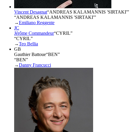
Vincent Desagnat
“
ANDREAS KALAMANNIS 'SIRTAKI'
”
“ANDREAS KALAMANNIS 'SIRTAKI'”
→
Emiliano Reggente
JC
Jérôme Commandeur
“
CYRIL
”
“CYRIL”
→
Teo Bellia
GB
Gauthier Battoue
“
BEN
”
“BEN”
→
Danny Francucci