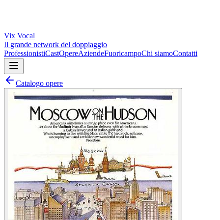
Vix
Vocal
Il grande network del doppiaggio
Professionisti
Cast
Opere
Aziende
Fuoricampo
Chi siamo
Contatti
Catalogo opere