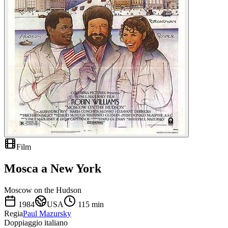
Film
Mosca a New York
Moscow on the Hudson
1984
USA
115
min
Regia
Paul Mazursky
Doppiaggio italiano