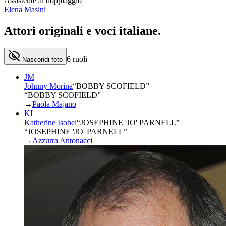
Assistente al doppiaggio
Elena Masini
Attori originali e
voci italiane
.
6
ruoli
Nascondi foto
JM
Johnny Morina
“
BOBBY SCOFIELD
”
“BOBBY SCOFIELD”
→
Paola Majano
KI
Katherine Isobel
“
JOSEPHINE 'JO' PARNELL
”
“JOSEPHINE 'JO' PARNELL”
→
Azzurra Antonacci