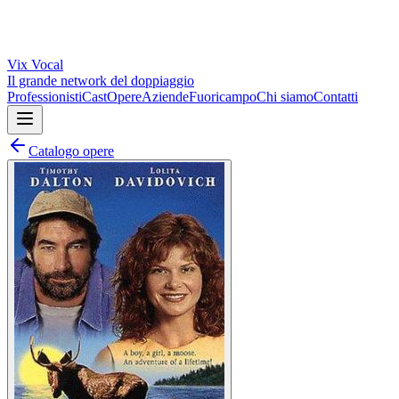
Vix
Vocal
Il grande network del doppiaggio
Professionisti
Cast
Opere
Aziende
Fuoricampo
Chi siamo
Contatti
Catalogo opere