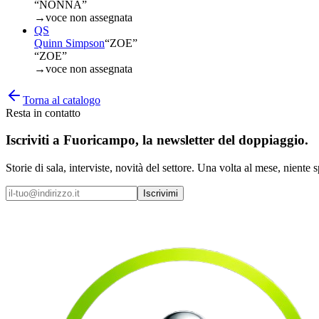
“NONNA”
→
voce non assegnata
QS
Quinn Simpson
“
ZOE
”
“ZOE”
→
voce non assegnata
Torna al catalogo
Resta in contatto
Iscriviti a
Fuoricampo
, la newsletter del doppiaggio.
Storie di sala, interviste, novità del settore. Una volta al mese, niente 
Iscrivimi