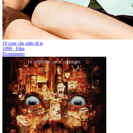
10 cose che odio di te
1999
·
Film
Doppiaggio