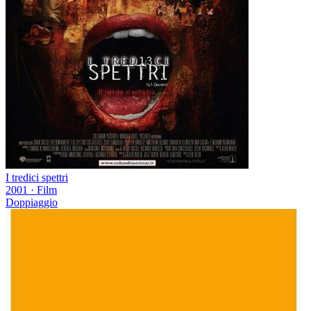
I tredici spettri
2001
·
Film
Doppiaggio