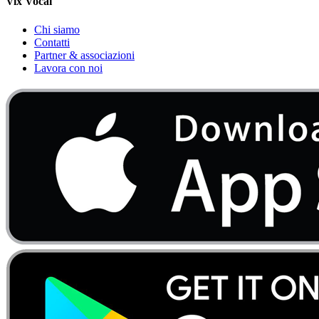
Vix Vocal
Chi siamo
Contatti
Partner & associazioni
Lavora con noi