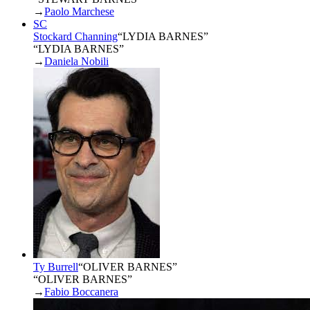
→
Paolo Marchese
SC
Stockard Channing
“
LYDIA BARNES
”
“LYDIA BARNES”
→
Daniela Nobili
Ty Burrell
“
OLIVER BARNES
”
“OLIVER BARNES”
→
Fabio Boccanera