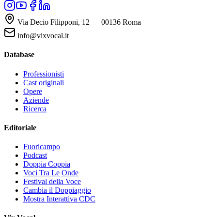
Via Decio Filipponi, 12 — 00136 Roma
info@vixvocal.it
Database
Professionisti
Cast originali
Opere
Aziende
Ricerca
Editoriale
Fuoricampo
Podcast
Doppia Coppia
Voci Tra Le Onde
Festival della Voce
Cambia il Doppiaggio
Mostra Interattiva CDC