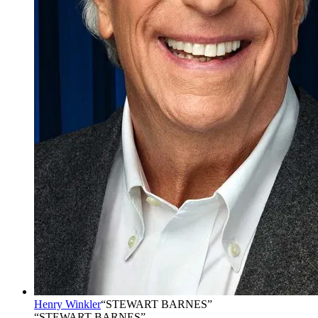
Henry Winkler
“
STEWART BARNES
”
“STEWART BARNES”