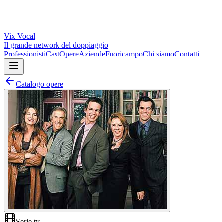
Vix
Vocal
Il grande network del doppiaggio
Professionisti
Cast
Opere
Aziende
Fuoricampo
Chi siamo
Contatti
Catalogo opere
Serie tv