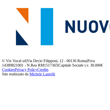
© Vix Vocal srl
|
Via Decio Filipponi, 12 - 00136 Roma
|
P.iva
14389821001 - N.Rea RM1517365
|
Capitale Sociale i.v. 30.000€
Cookies
Privacy Policy
Credits
Sito realizzato da
Michele Laurelli