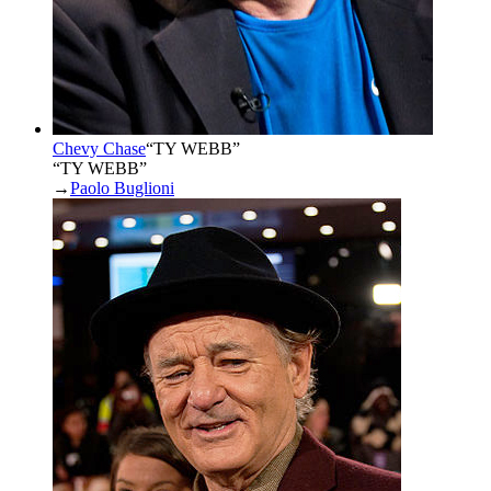
Chevy Chase
“
TY WEBB
”
“TY WEBB”
→
Paolo Buglioni