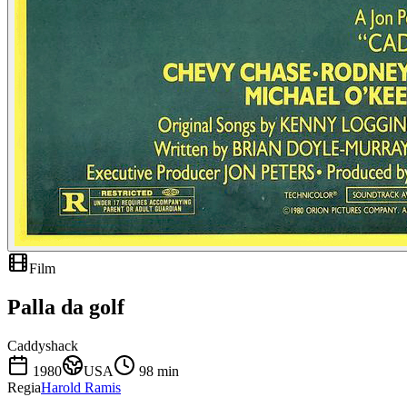
Film
Palla da golf
Caddyshack
1980
USA
98
min
Regia
Harold Ramis