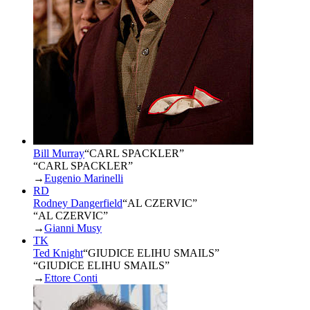
Bill Murray
“
CARL SPACKLER
”
“CARL SPACKLER”
→
Eugenio Marinelli
RD
Rodney Dangerfield
“
AL CZERVIC
”
“AL CZERVIC”
→
Gianni Musy
TK
Ted Knight
“
GIUDICE ELIHU SMAILS
”
“GIUDICE ELIHU SMAILS”
→
Ettore Conti