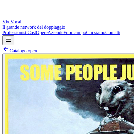
Vix
Vocal
Il grande network del doppiaggio
Professionisti
Cast
Opere
Aziende
Fuoricampo
Chi siamo
Contatti
Catalogo opere