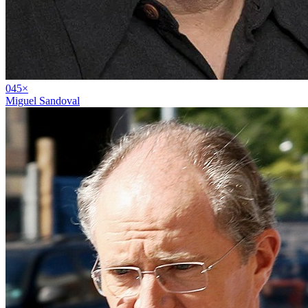
04
5
×
Miguel Sandoval