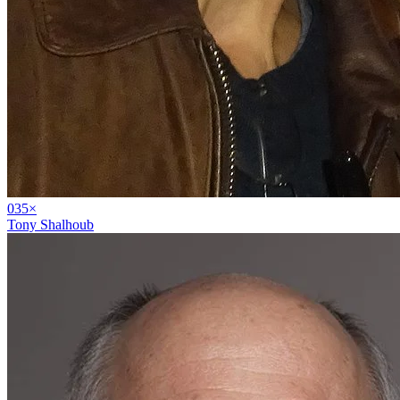
03
5
×
Tony Shalhoub