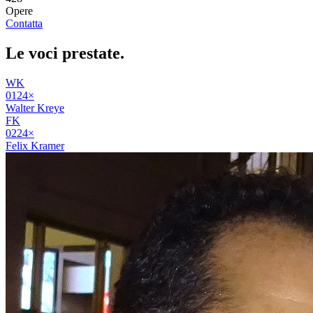
Opere
Contatta
Le voci
prestate
.
WK
01
24
×
Walter Kreye
FK
02
24
×
Felix Kramer