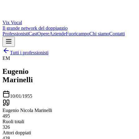
Vix
Vocal
Il grande network del doppiaggio
Professionisti
Cast
Opere
Aziende
Fuoricampo
Chi siamo
Contatti
Tutti i professionisti
EM
Eugenio
Marinelli
10/01/1955
Eugenio Nicola Marinelli
495
Ruoli totali
326
Attori doppiati
428