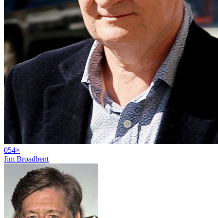
05
4
×
Jim Broadbent