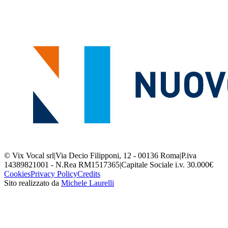
© Vix Vocal srl
|
Via Decio Filipponi, 12 - 00136 Roma
|
P.iva
14389821001 - N.Rea RM1517365
|
Capitale Sociale i.v. 30.000€
Cookies
Privacy Policy
Credits
Sito realizzato da
Michele Laurelli