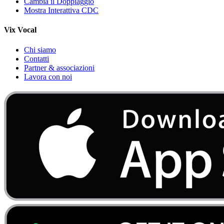
Cambia il Doppiaggio
Mostra Interattiva CDC
Vix Vocal
Chi siamo
Contatti
Partner & associazioni
Lavora con noi