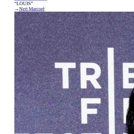
“LOUIS”
→
Neri Marcorè