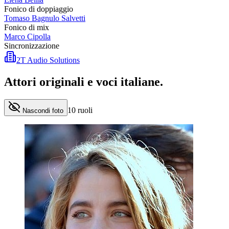
Fonico di doppiaggio
Tomaso Bagnulo Salvetti
Fonico di mix
Marco Cipolla
Sincronizzazione
2T Audio Solutions
Attori originali e
voci italiane
.
10
ruoli
Nascondi foto