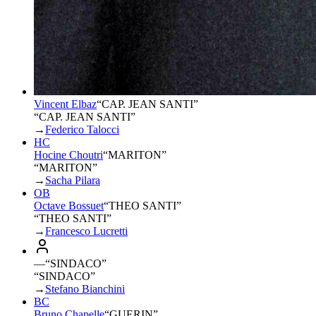
Vincent Elbaz
“
CAP. JEAN SANTI
”
“CAP. JEAN SANTI”
→
Federico Talocci
HC
Hocine Choutri
“
MARITON
”
“MARITON”
→
Sacha Pilara
OB
Octave Bossuet
“
THEO SANTI
”
“THEO SANTI”
→
Francesco Lucretti
—
“
SINDACO
”
“SINDACO”
→
Stefano Bianchini
BC
Bruno Chapelle
“
GUERIN
”