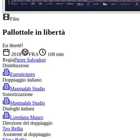
Film
Pallottole in libertà
En liberté!
2018
FRA
108
min
Regia
Pierre Salvadori
Distribuzione
Europictures
Doppiaggio italiano
Magmalab Studio
Sonorizzazione
Magmalab Studio
Dialoghi italiani
Loredana Mauro
Direzione del doppiaggio
Teo Bellia
Assistente al doppiaggio
Elena Bellia