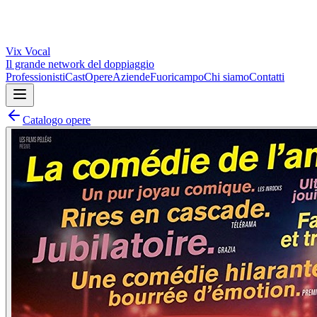
Vix
Vocal
Il grande network del doppiaggio
Professionisti
Cast
Opere
Aziende
Fuoricampo
Chi siamo
Contatti
Catalogo opere