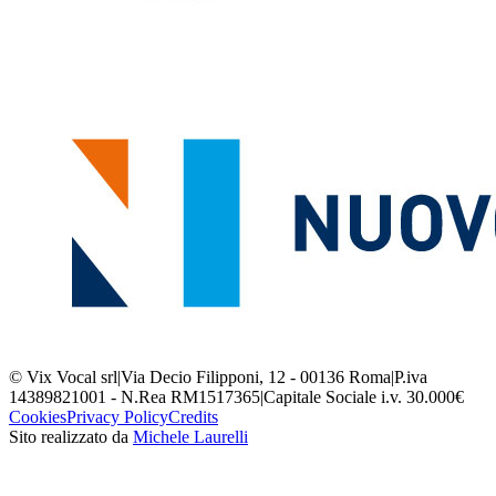
© Vix Vocal srl
|
Via Decio Filipponi, 12 - 00136 Roma
|
P.iva
14389821001 - N.Rea RM1517365
|
Capitale Sociale i.v. 30.000€
Cookies
Privacy Policy
Credits
Sito realizzato da
Michele Laurelli