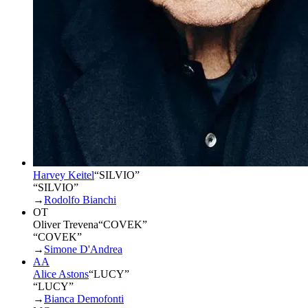
Harvey Keitel
“
SILVIO
”
“SILVIO”
→
Rodolfo Bianchi
OT
Oliver Trevena
“
COVEK
”
“COVEK”
→
Simone D'Andrea
AA
Alice Astons
“
LUCY
”
“LUCY”
→
Bianca Demofonti