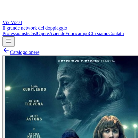
Vix
Vocal
Il grande network del doppiaggio
Professionisti
Cast
Opere
Aziende
Fuoricampo
Chi siamo
Contatti
Catalogo opere