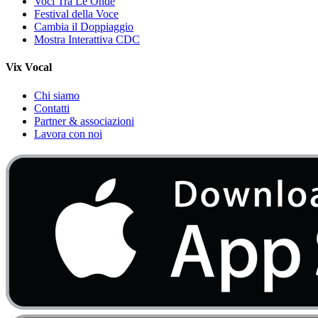
Voci Tra Le Onde
Festival della Voce
Cambia il Doppiaggio
Mostra Interattiva CDC
Vix Vocal
Chi siamo
Contatti
Partner & associazioni
Lavora con noi