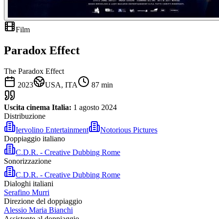
Film
Paradox Effect
The Paradox Effect
2023
USA, ITA
87
min
Uscita cinema Italia:
1 agosto 2024
Distribuzione
Iervolino Entertainment
Notorious Pictures
Doppiaggio italiano
C.D.R. - Creative Dubbing Rome
Sonorizzazione
C.D.R. - Creative Dubbing Rome
Dialoghi italiani
Serafino Murri
Direzione del doppiaggio
Alessio Maria Bianchi
Assistente al doppiaggio