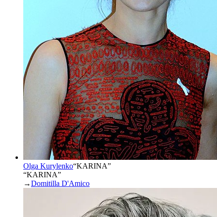
Olga Kurylenko
“
KARINA
”
“KARINA”
→
Domitilla D'Amico