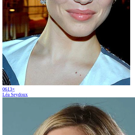
06
13
×
Léa Seydoux