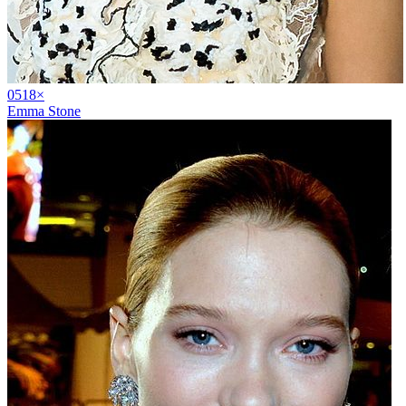
05
18
×
Emma Stone