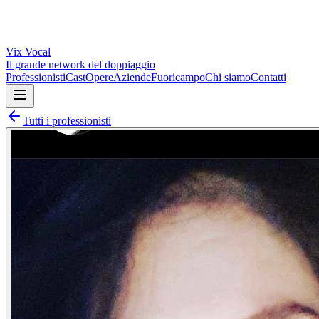
Vix
Vocal
Il grande network del doppiaggio
Professionisti
Cast
Opere
Aziende
Fuoricampo
Chi siamo
Contatti
Tutti i professionisti