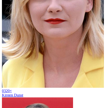
03
20
×
Kirsten Dunst