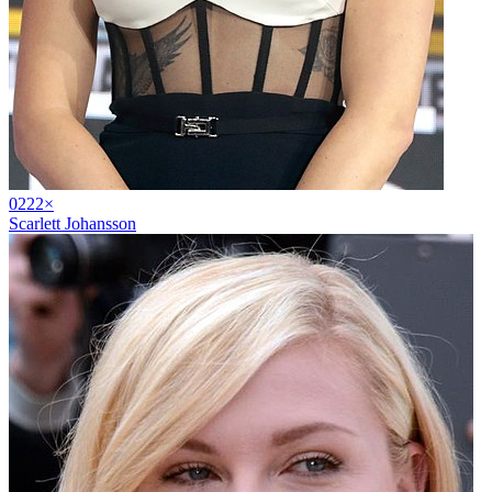
02
22
×
Scarlett Johansson