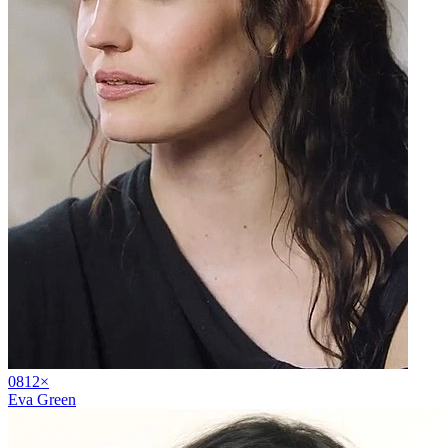
08
12
×
Eva Green