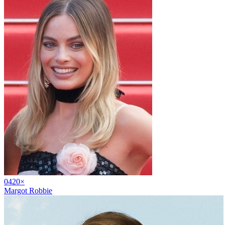
04
20
×
Margot Robbie