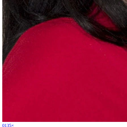
01
35
×