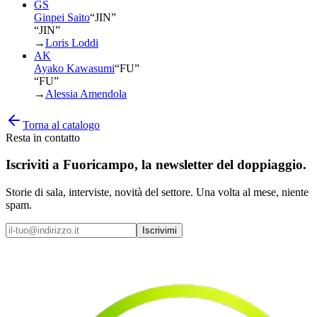
GS
Ginpei Saito
“
JIN
”
“JIN”
→
Loris Loddi
AK
Ayako Kawasumi
“
FU
”
“FU”
→
Alessia Amendola
Torna al catalogo
Resta in contatto
Iscriviti a
Fuoricampo
, la newsletter del doppiaggio.
Storie di sala, interviste, novità del settore. Una volta al mese, niente
spam.
Iscrivimi