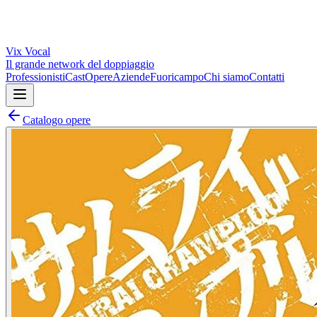
Vix
Vocal
Il grande network del doppiaggio
Professionisti
Cast
Opere
Aziende
Fuoricampo
Chi siamo
Contatti
Catalogo opere