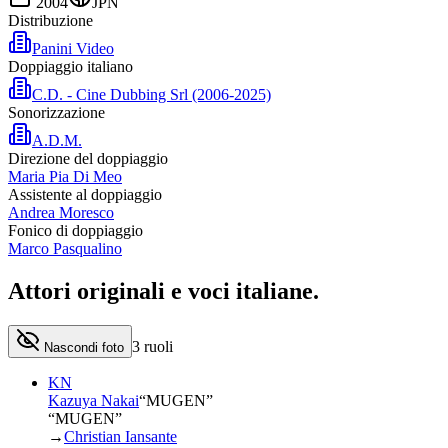
2004
JPN
Distribuzione
Panini Video
Doppiaggio italiano
C.D. - Cine Dubbing Srl (2006-2025)
Sonorizzazione
A.D.M.
Direzione del doppiaggio
Maria Pia Di Meo
Assistente al doppiaggio
Andrea Moresco
Fonico di doppiaggio
Marco Pasqualino
Attori originali e
voci italiane
.
3
ruoli
Nascondi foto
KN
Kazuya Nakai
“
MUGEN
”
“MUGEN”
→
Christian Iansante