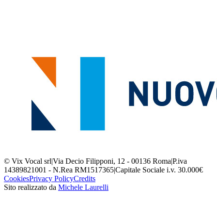
© Vix Vocal srl
|
Via Decio Filipponi, 12 - 00136 Roma
|
P.iva
14389821001 - N.Rea RM1517365
|
Capitale Sociale i.v. 30.000€
Cookies
Privacy Policy
Credits
Sito realizzato da
Michele Laurelli