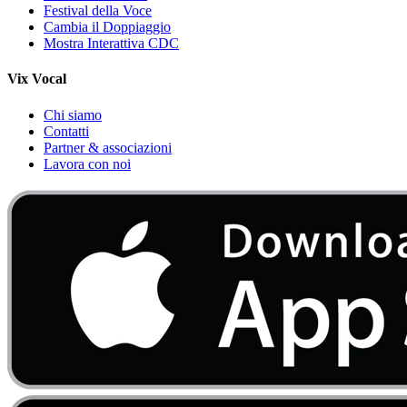
Festival della Voce
Cambia il Doppiaggio
Mostra Interattiva CDC
Vix Vocal
Chi siamo
Contatti
Partner & associazioni
Lavora con noi