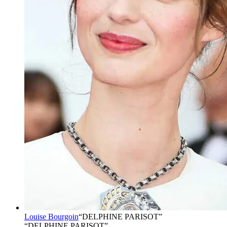
Louise Bourgoin
“
DELPHINE PARISOT
”
“DELPHINE PARISOT”