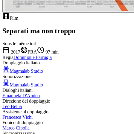
Film
Separati ma non troppo
Sous le même toit
2017
FRA
97
min
Regia
Dominique Farrugia
Doppiaggio italiano
Magmalab Studio
Sonorizzazione
Magmalab Studio
Dialoghi italiani
Emanuela D'Amico
Direzione del doppiaggio
Teo Bellia
Assistente al doppiaggio
Francesca Vichi
Fonico di doppiaggio
Marco Cipolla
Sincronizzazione