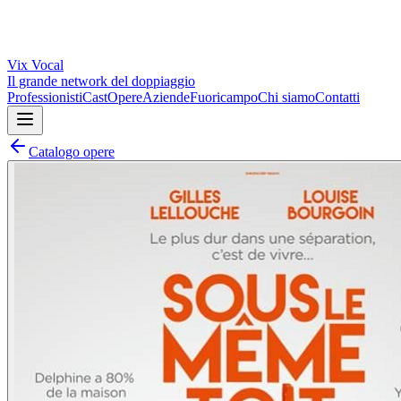
Vix
Vocal
Il grande network del doppiaggio
Professionisti
Cast
Opere
Aziende
Fuoricampo
Chi siamo
Contatti
Catalogo opere