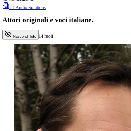
2T Audio Solutions
Attori originali e
voci italiane
.
14
ruoli
Nascondi foto