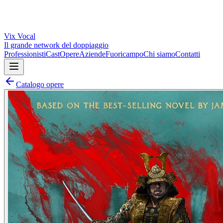
Vix
Vocal
Il grande network del doppiaggio
Professionisti
Cast
Opere
Aziende
Fuoricampo
Chi siamo
Contatti
Catalogo opere