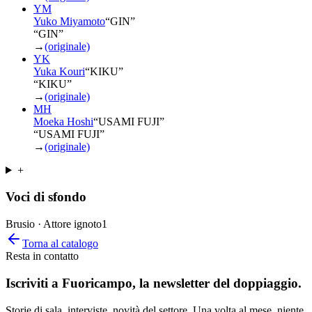
YM
Yuko Miyamoto
“
GIN
”
“GIN”
→
(originale)
YK
Yuka Kouri
“
KIKU
”
“KIKU”
→
(originale)
MH
Moeka Hoshi
“
USAMI FUJI
”
“USAMI FUJI”
→
(originale)
+
Voci di sfondo
Brusio · Attore ignoto
1
Torna al catalogo
Resta in contatto
Iscriviti a
Fuoricampo
, la newsletter del doppiaggio.
Storie di sala, interviste, novità del settore. Una volta al mese, niente