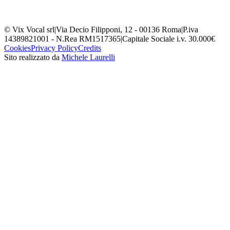
© Vix Vocal srl
|
Via Decio Filipponi, 12 - 00136 Roma
|
P.iva
14389821001 - N.Rea RM1517365
|
Capitale Sociale i.v. 30.000€
Cookies
Privacy Policy
Credits
Sito realizzato da
Michele Laurelli