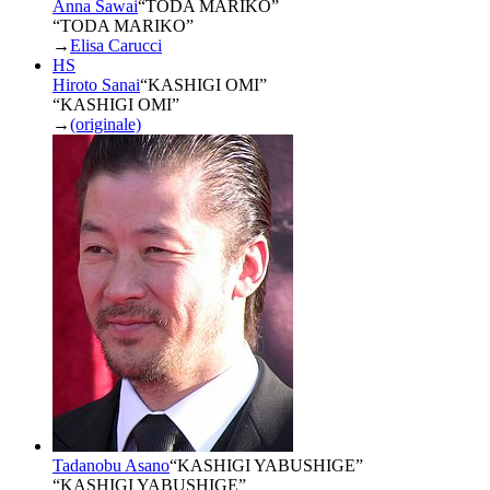
Anna Sawai
“
TODA MARIKO
”
“TODA MARIKO”
→
Elisa Carucci
HS
Hiroto Sanai
“
KASHIGI OMI
”
“KASHIGI OMI”
→
(originale)
Tadanobu Asano
“
KASHIGI YABUSHIGE
”
“KASHIGI YABUSHIGE”