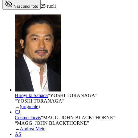
25
ruoli
Nascondi foto
Hiroyuki Sanada
“
YOSHI TORANAGA
”
“YOSHI TORANAGA”
→
(originale)
CJ
Cosmo Jarvis
“
MAGG. JOHN BLACKTHORNE
”
“MAGG. JOHN BLACKTHORNE”
→
Andrea Mete
AS