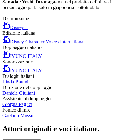
Sanada / Yoshi Toranaga,
ma nel prodotto definitivo il
personaggio parla solo in giapponese sottotitolato.
Distribuzione
Disney +
Edizione italiana
Disney Character Voices International
Doppiaggio italiano
IYUNO ITALY
Sonorizzazione
IYUNO ITALY
Dialoghi italiani
Linda Barani
Direzione del doppiaggio
Daniele Giuliani
Assistente al doppiaggio
Giorgia Paglici
Fonico di mix
Gaetano Musso
Attori originali e
voci italiane
.