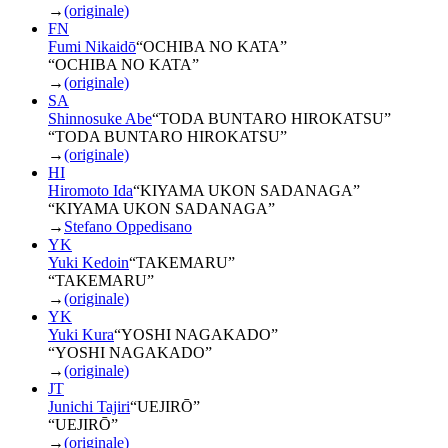
→
(originale)
FN
Fumi Nikaidō
“
OCHIBA NO KATA
”
“OCHIBA NO KATA”
→
(originale)
SA
Shinnosuke Abe
“
TODA BUNTARO HIROKATSU
”
“TODA BUNTARO HIROKATSU”
→
(originale)
HI
Hiromoto Ida
“
KIYAMA UKON SADANAGA
”
“KIYAMA UKON SADANAGA”
→
Stefano Oppedisano
YK
Yuki Kedoin
“
TAKEMARU
”
“TAKEMARU”
→
(originale)
YK
Yuki Kura
“
YOSHI NAGAKADO
”
“YOSHI NAGAKADO”
→
(originale)
JT
Junichi Tajiri
“
UEJIRŌ
”
“UEJIRŌ”
→
(originale)