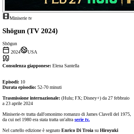
Miniserie tv
Shōgun (TV 2024)
Shōgun
2024
USA
Consulenza giapponese:
Elena Santella
Episodi:
10
Durata episodio:
52-70 minuti
Trasmissione internazionale:
(Hulu; FX; Disney+) da 27 febbraio
a 23 aprile 2024
Miniserie-tv tratta dall'omonimo romanzo di James Clavell del 1975,
da cui nel 1980 era stata tratta un'altra
serie tv.
Nel cartello edizione è segnato
Enrico Di Troia
su
Hiroyuki