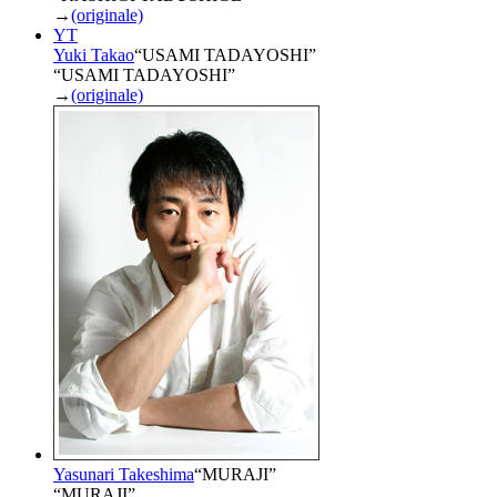
→
(originale)
YT
Yuki Takao
“
USAMI TADAYOSHI
”
“USAMI TADAYOSHI”
→
(originale)
Yasunari Takeshima
“
MURAJI
”
“MURAJI”