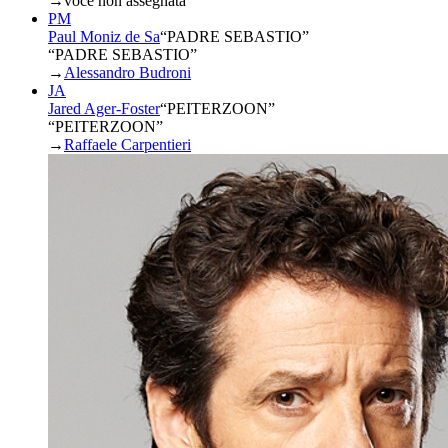
→
voce non assegnata
PM
Paul Moniz de Sa
“
PADRE SEBASTIO
”
“PADRE SEBASTIO”
→
Alessandro Budroni
JA
Jared Ager-Foster
“
PEITERZOON
”
“PEITERZOON”
→
Raffaele Carpentieri