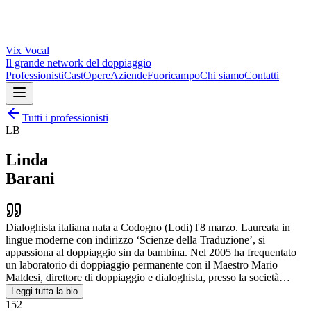
Vix
Vocal
Il grande network del doppiaggio
Professionisti
Cast
Opere
Aziende
Fuoricampo
Chi siamo
Contatti
Tutti i professionisti
LB
Linda
Barani
Dialoghista italiana nata a Codogno (Lodi) l'8 marzo. Laureata in
lingue moderne con indirizzo ‘Scienze della Traduzione’, si
appassiona al doppiaggio sin da bambina. Nel 2005 ha frequentato
un laboratorio di doppiaggio permanente con il Maestro Mario
Maldesi, direttore di doppiaggio e dialoghista, presso la società…
Leggi tutta la bio
152