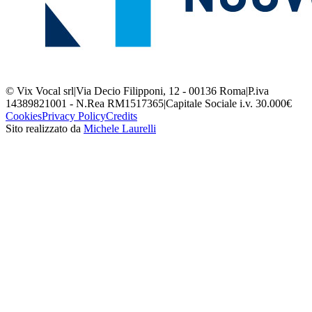
© Vix Vocal srl
|
Via Decio Filipponi, 12 - 00136 Roma
|
P.iva
14389821001 - N.Rea RM1517365
|
Capitale Sociale i.v. 30.000€
Cookies
Privacy Policy
Credits
Sito realizzato da
Michele Laurelli