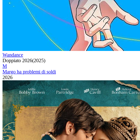
Wandance
Doppiato
2026
(
2025
)
M
Margo ha problemi di soldi
2026