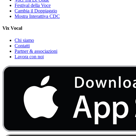
Festival della Voce
Cambia il Doppiaggio
Mostra Interattiva CDC
Vix Vocal
Chi siamo
Contatti
Partner & associazioni
Lavora con noi