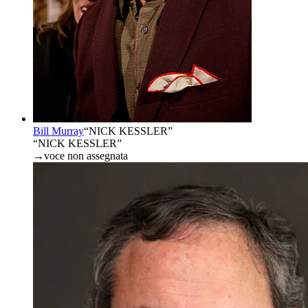
Bill Murray
“
NICK KESSLER
”
“NICK KESSLER”
→
voce non assegnata