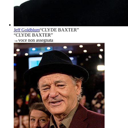
Jeff Goldblum
“
CLYDE BAXTER
”
“CLYDE BAXTER”
→
voce non assegnata