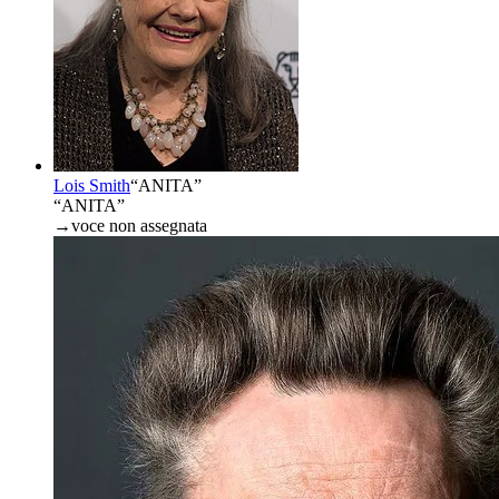
Lois Smith
“
ANITA
”
“ANITA”
→
voce non assegnata