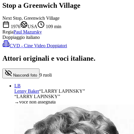
Stop a Greenwich Village
Next Stop, Greenwich Village
1976
USA
109
min
Regia
Paul Mazursky
Doppiaggio italiano
CVD - Cine Video Doppiatori
Attori originali e
voci italiane
.
9
ruoli
Nascondi foto
LB
Lenny Baker
“
LARRY LAPINSKY
”
“LARRY LAPINSKY”
→
voce non assegnata