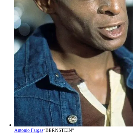
Antonio Fargas
“
BERNSTEIN
”