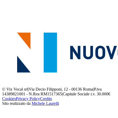
© Vix Vocal srl
|
Via Decio Filipponi, 12 - 00136 Roma
|
P.iva
14389821001 - N.Rea RM1517365
|
Capitale Sociale i.v. 30.000€
Cookies
Privacy Policy
Credits
Sito realizzato da
Michele Laurelli