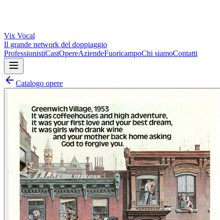
Vix
Vocal
Il grande network del doppiaggio
Professionisti
Cast
Opere
Aziende
Fuoricampo
Chi siamo
Contatti
Catalogo opere