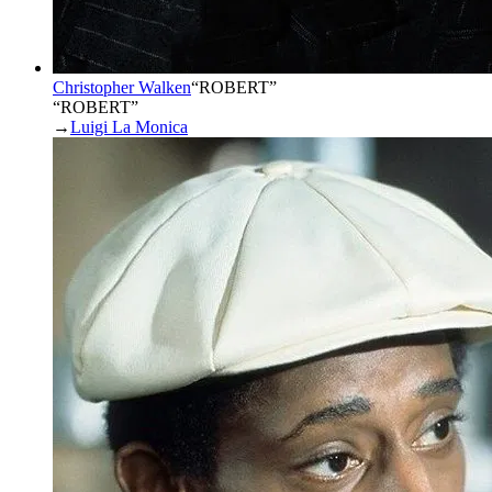
Christopher Walken
“
ROBERT
”
“ROBERT”
→
Luigi La Monica