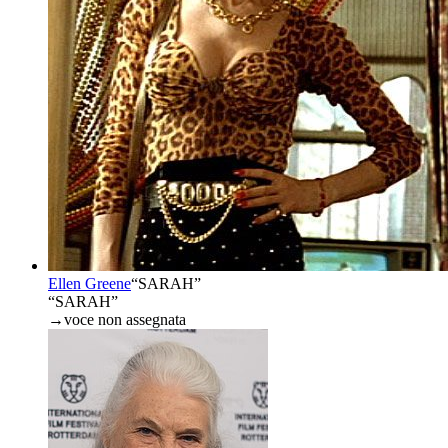
Ellen Greene
“
SARAH
”
“SARAH”
→
voce non assegnata