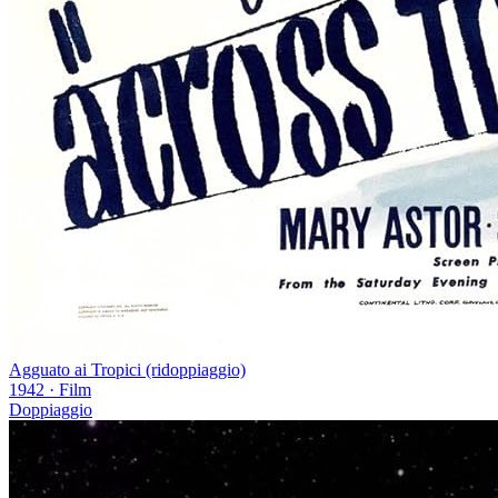
Agguato ai Tropici (ridoppiaggio)
1942
·
Film
Doppiaggio