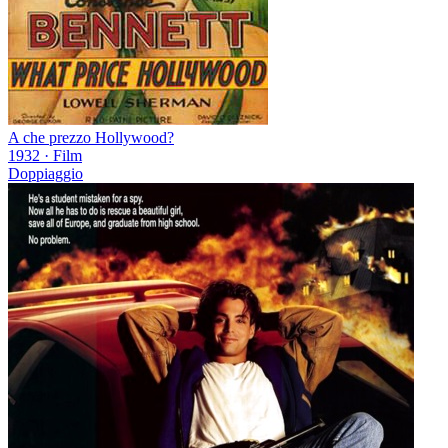
A che prezzo Hollywood?
1932
·
Film
Doppiaggio