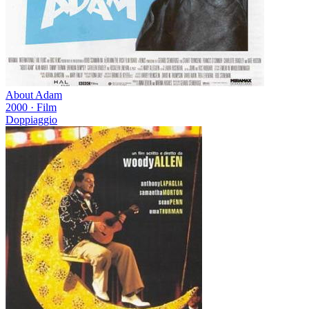
About Adam
2000
·
Film
Doppiaggio