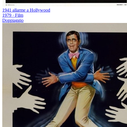
1941 allarme a Hollywood
1979
·
Film
Doppiaggio