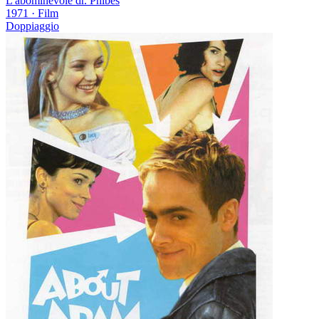
L'abominevole dr. Phibes
1971
·
Film
Doppiaggio