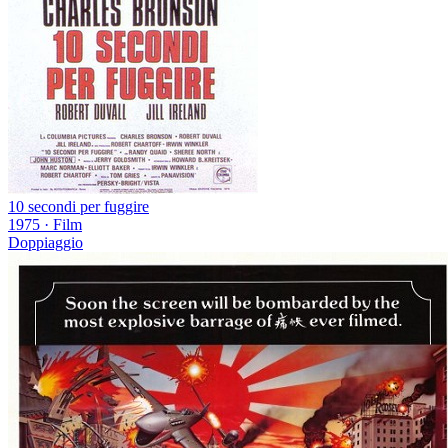
10 secondi per fuggire
1975
·
Film
Doppiaggio