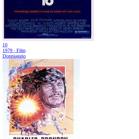
10
1979
·
Film
Doppiaggio