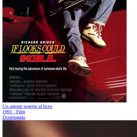
Un agente segreto al liceo
1991
·
Film
Doppiaggio