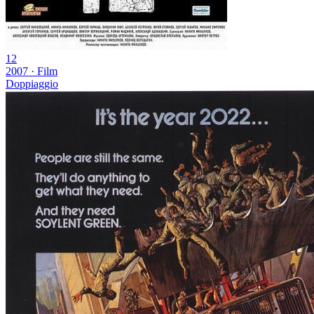
12
2007
·
Film
Doppiaggio