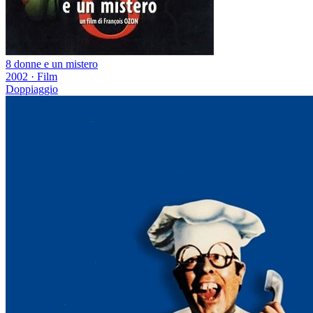
8 donne e un mistero
2002
·
Film
Doppiaggio