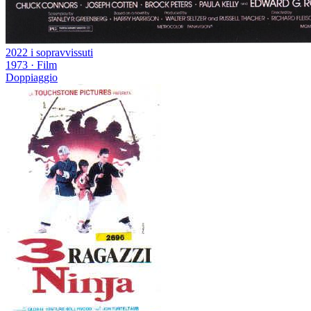
2022 i sopravvissuti
1973
·
Film
Doppiaggio