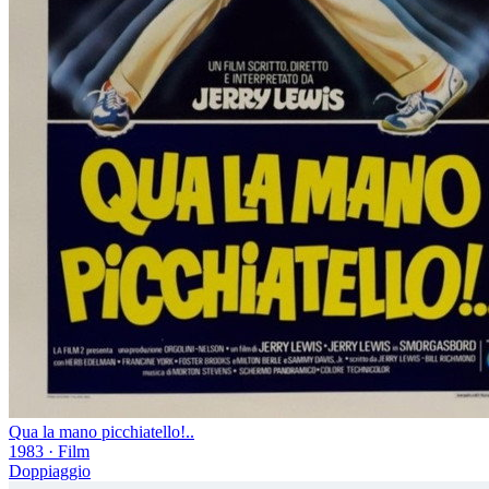
Qua la mano picchiatello!..
1983
·
Film
Doppiaggio