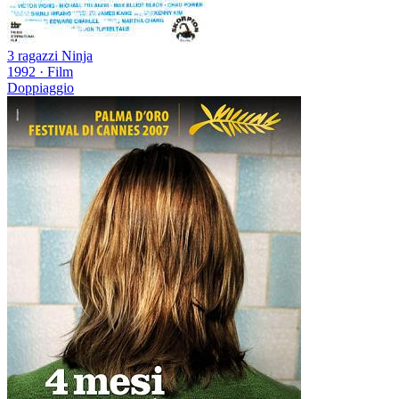
3 ragazzi Ninja
1992
·
Film
Doppiaggio