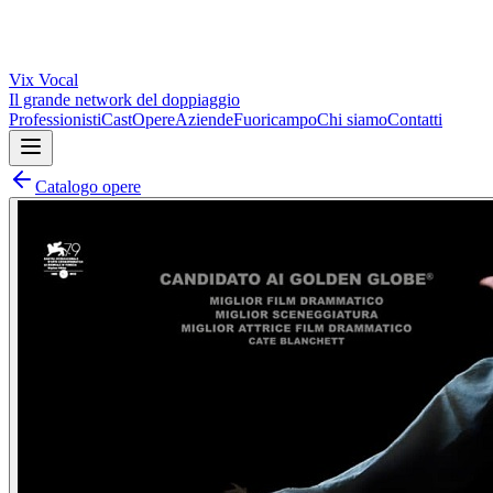
Vix
Vocal
Il grande network del doppiaggio
Professionisti
Cast
Opere
Aziende
Fuoricampo
Chi siamo
Contatti
Catalogo opere