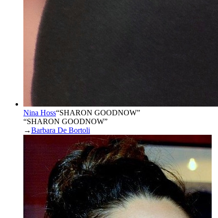
Nina Hoss
“
SHARON GOODNOW
”
“SHARON GOODNOW”
→
Barbara De Bortoli