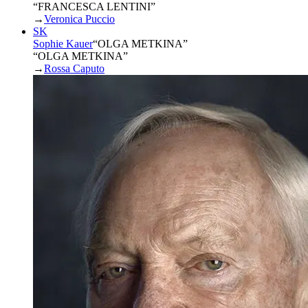
“FRANCESCA LENTINI”
→
Veronica Puccio
SK
Sophie Kauer
“
OLGA METKINA
”
“OLGA METKINA”
→
Rossa Caputo