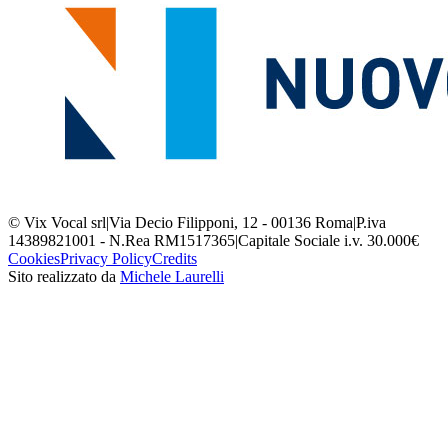
© Vix Vocal srl
|
Via Decio Filipponi, 12 - 00136 Roma
|
P.iva
14389821001 - N.Rea RM1517365
|
Capitale Sociale i.v. 30.000€
Cookies
Privacy Policy
Credits
Sito realizzato da
Michele Laurelli