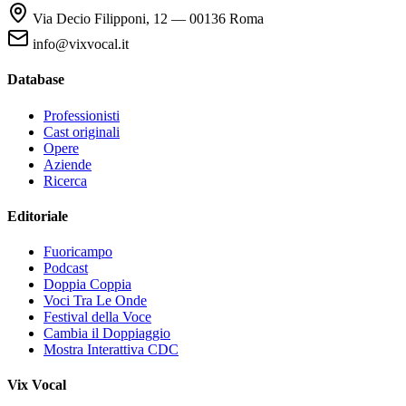
Via Decio Filipponi, 12 — 00136 Roma
info@vixvocal.it
Database
Professionisti
Cast originali
Opere
Aziende
Ricerca
Editoriale
Fuoricampo
Podcast
Doppia Coppia
Voci Tra Le Onde
Festival della Voce
Cambia il Doppiaggio
Mostra Interattiva CDC
Vix Vocal