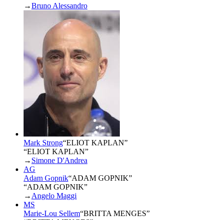
→
Bruno Alessandro
Mark Strong
“
ELIOT KAPLAN
”
“ELIOT KAPLAN”
→
Simone D'Andrea
AG
Adam Gopnik
“
ADAM GOPNIK
”
“ADAM GOPNIK”
→
Angelo Maggi
MS
Marie-Lou Sellem
“
BRITTA MENGES
”