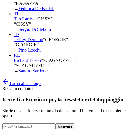
“RAGAZZA”
→
Federica De Bortoli
TL
Tito Larriva
“
CISSY
”
“CISSY”
→
Sergio Di Stefano
JD
Jeffrey Demunn
“
GEORGIE
”
“GEORGIE”
→
Pino Locchi
RE
Richard Edson
“
SCAGNOZZO 1
”
“SCAGNOZZO 1”
→
Sandro Sardone
Torna al catalogo
Resta in contatto
Iscriviti a
Fuoricampo
, la newsletter del doppiaggio.
Storie di sala, interviste, novità del settore. Una volta al mese, niente
spam.
Iscrivimi