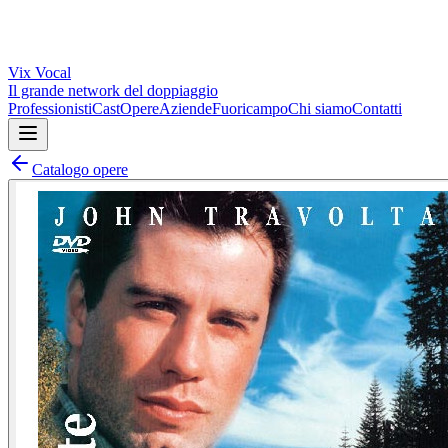
Vix
Vocal
Il grande network del doppiaggio
Professionisti
Cast
Opere
Aziende
Fuoricampo
Chi siamo
Contatti
Catalogo opere