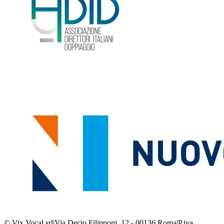
© Vix Vocal srl
|
Via Decio Filipponi, 12 - 00136 Roma
|
P.iva