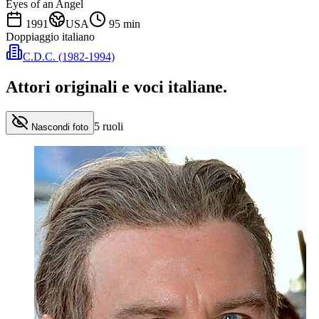
Eyes of an Angel
1991
USA
95
min
Doppiaggio italiano
C.D.C. (1982-1994)
Attori originali e
voci italiane
.
5
ruoli
Nascondi foto