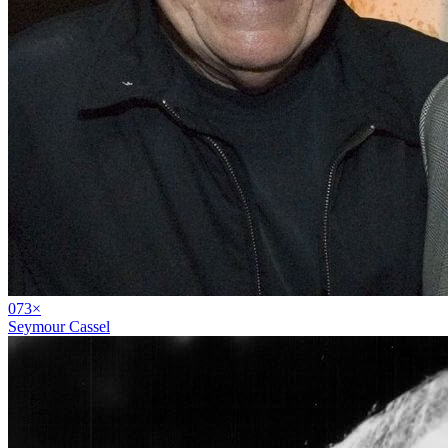
07
3
×
Seymour Cassel