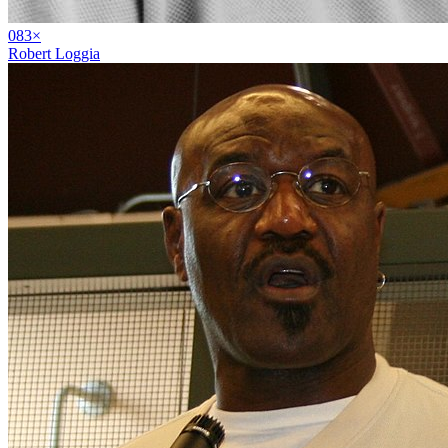
08
3
×
Robert Loggia