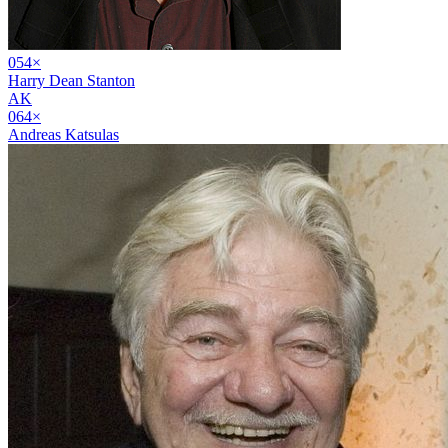
05
4
×
Harry Dean Stanton
AK
06
4
×
Andreas Katsulas