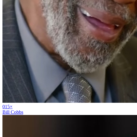
01
5
×
Bill Cobbs