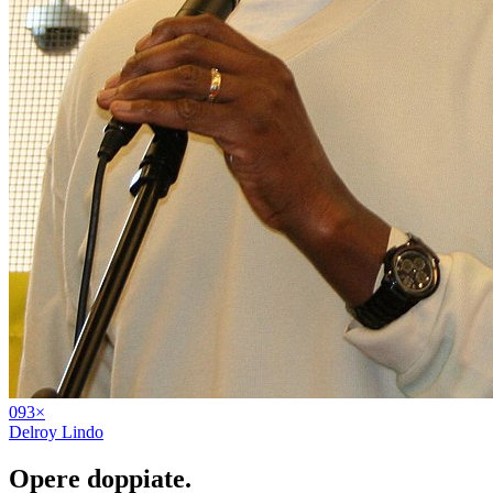
09
3
×
Delroy Lindo
Opere
doppiate
.