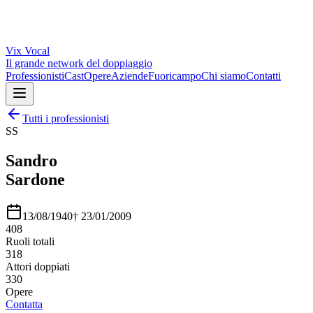
Vix
Vocal
Il grande network del doppiaggio
Professionisti
Cast
Opere
Aziende
Fuoricampo
Chi siamo
Contatti
Tutti i professionisti
SS
Sandro
Sardone
13/08/1940
†
23/01/2009
408
Ruoli totali
318
Attori doppiati
330
Opere
Contatta