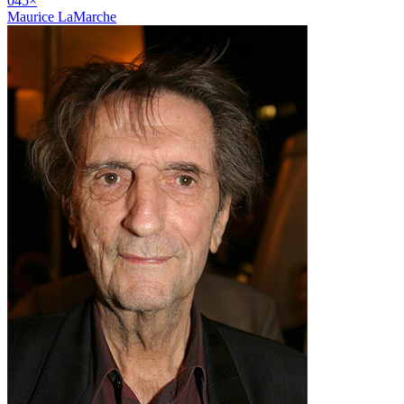
04
5
×
Maurice LaMarche