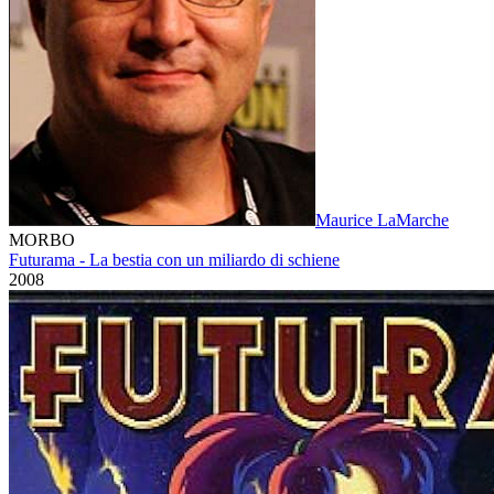
Maurice LaMarche
MORBO
Futurama - La bestia con un miliardo di schiene
2008