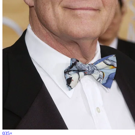
03
5
×