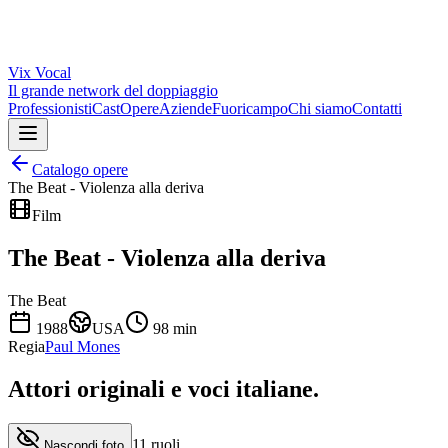
Vix
Vocal
Il grande network del doppiaggio
Professionisti
Cast
Opere
Aziende
Fuoricampo
Chi siamo
Contatti
Catalogo opere
The Beat - Violenza alla deriva
Film
The Beat - Violenza alla deriva
The Beat
1988
USA
98
min
Regia
Paul Mones
Attori originali e
voci italiane
.
11
ruoli
Nascondi foto