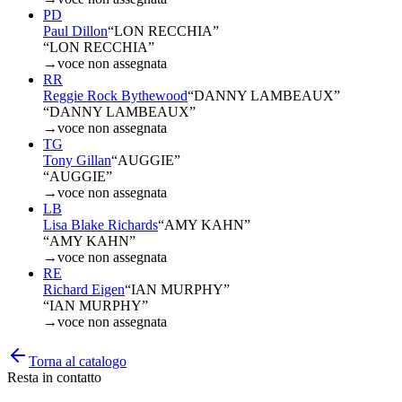
PD
Paul Dillon
“
LON RECCHIA
”
“LON RECCHIA”
→
voce non assegnata
RR
Reggie Rock Bythewood
“
DANNY LAMBEAUX
”
“DANNY LAMBEAUX”
→
voce non assegnata
TG
Tony Gillan
“
AUGGIE
”
“AUGGIE”
→
voce non assegnata
LB
Lisa Blake Richards
“
AMY KAHN
”
“AMY KAHN”
→
voce non assegnata
RE
Richard Eigen
“
IAN MURPHY
”
“IAN MURPHY”
→
voce non assegnata
Torna al catalogo
Resta in contatto