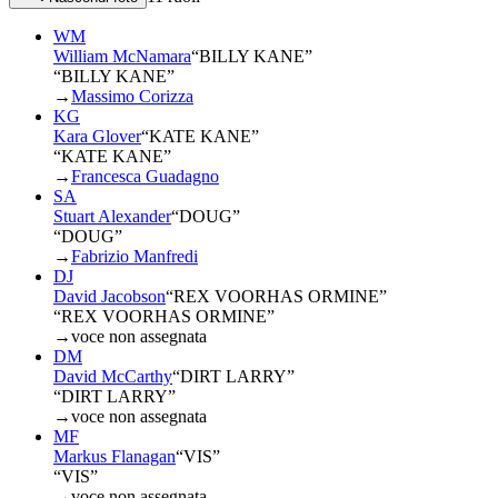
WM
William McNamara
“
BILLY KANE
”
“BILLY KANE”
→
Massimo Corizza
KG
Kara Glover
“
KATE KANE
”
“KATE KANE”
→
Francesca Guadagno
SA
Stuart Alexander
“
DOUG
”
“DOUG”
→
Fabrizio Manfredi
DJ
David Jacobson
“
REX VOORHAS ORMINE
”
“REX VOORHAS ORMINE”
→
voce non assegnata
DM
David McCarthy
“
DIRT LARRY
”
“DIRT LARRY”
→
voce non assegnata
MF
Markus Flanagan
“
VIS
”
“VIS”
→
voce non assegnata