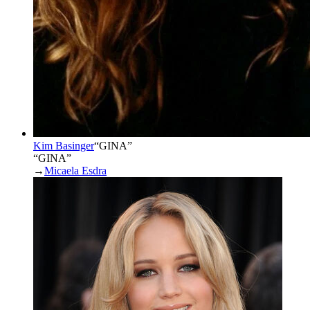
Kim Basinger
“
GINA
”
“GINA”
→
Micaela Esdra