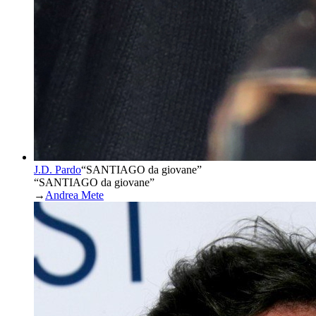
J.D. Pardo
“
SANTIAGO da giovane
”
“SANTIAGO da giovane”
→
Andrea Mete