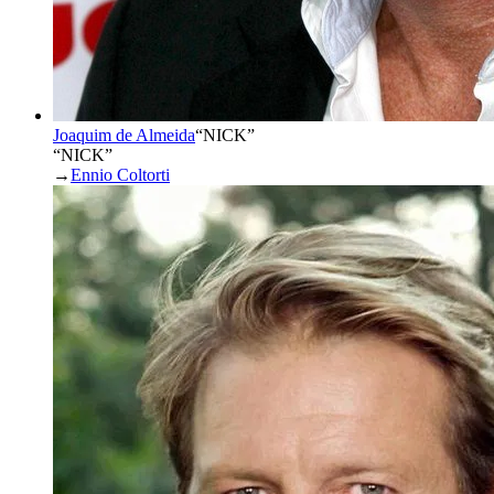
Joaquim de Almeida
“
NICK
”
“NICK”
→
Ennio Coltorti