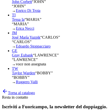
John Corbett
“
JOHN
”
“JOHN”
→
Enrico Di Troia
TI
Tessa Ia
“
MARIA
”
“MARIA”
→
Erica Necci
JM
José María Yazpik
“
CARLOS
”
“CARLOS”
→
Edoardo Stoppacciaro
GE
Gray Eubank
“
LAWRENCE
”
“LAWRENCE”
→
voce non assegnata
TW
Taylor Warden
“
BOBBY
”
“BOBBY”
→
Ruggero Valli
Torna al catalogo
Resta in contatto
Iscriviti a
Fuoricampo
, la newsletter del doppiaggio.