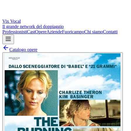
Vix
Vocal
Il grande network del doppiaggio
Professionisti
Cast
Opere
Aziende
Fuoricampo
Chi siamo
Contatti
Catalogo opere