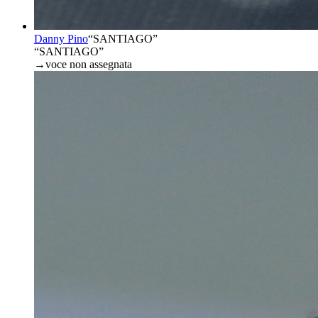
Danny Pino
“
SANTIAGO
”
“SANTIAGO”
→
voce non assegnata