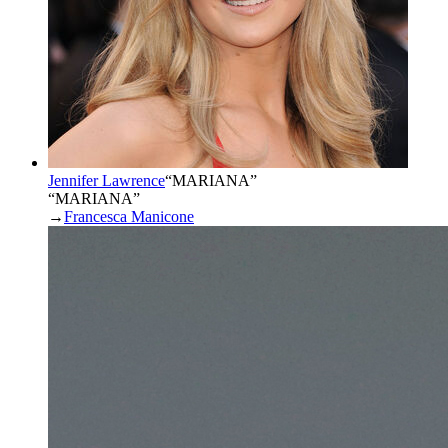
Jennifer Lawrence
“
MARIANA
”
“MARIANA”
→
Francesca Manicone