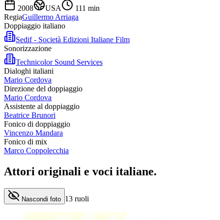
2008
USA
111
min
Regia
Guillermo Arriaga
Doppiaggio italiano
Sedif - Società Edizioni Italiane Film
Sonorizzazione
Technicolor Sound Services
Dialoghi italiani
Mario Cordova
Direzione del doppiaggio
Mario Cordova
Assistente al doppiaggio
Beatrice Brunori
Fonico di doppiaggio
Vincenzo Mandara
Fonico di mix
Marco Coppolecchia
Attori originali e
voci italiane
.
13
ruoli
Nascondi foto