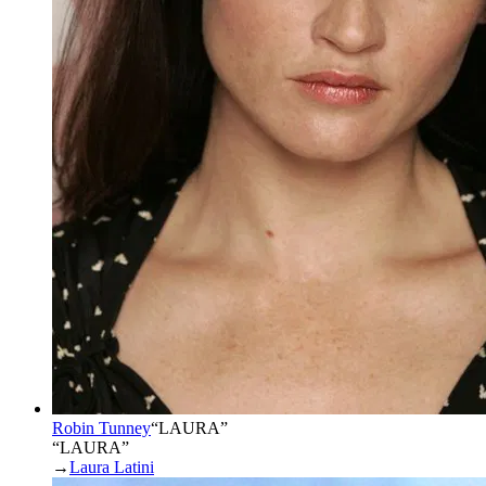
Robin Tunney
“
LAURA
”
“LAURA”
→
Laura Latini