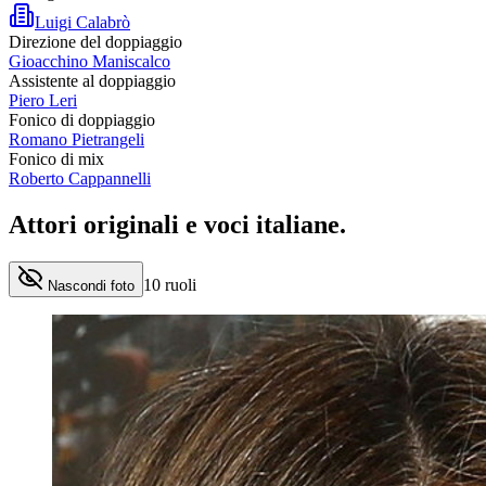
Luigi Calabrò
Direzione del doppiaggio
Gioacchino Maniscalco
Assistente al doppiaggio
Piero Leri
Fonico di doppiaggio
Romano Pietrangeli
Fonico di mix
Roberto Cappannelli
Attori originali e
voci italiane
.
10
ruoli
Nascondi foto