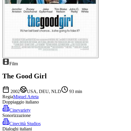
Film
The Good Girl
2002
USA, DEU, NLD
93
min
Regia
Miguel Arteta
Doppiaggio italiano
Cinevariety
Sonorizzazione
Cinecittà Studios
Dialoghi italiani