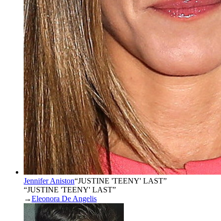
Jennifer Aniston
“
JUSTINE 'TEENY' LAST
”
“JUSTINE 'TEENY' LAST”
→
Eleonora De Angelis