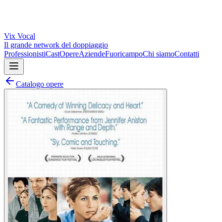
Vix
Vocal
Il grande network del doppiaggio
Professionisti
Cast
Opere
Aziende
Fuoricampo
Chi siamo
Contatti
Catalogo opere