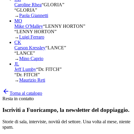
Caroline Rhea
“
GLORIA
”
“GLORIA”
→
Paola Giannetti
MO
Mike O'Malley
“
LENNY HORTON
”
“LENNY HORTON”
→
Luigi Ferraro
CK
Carson Kressley
“
LANCE
”
“LANCE”
→
Mino Caprio
JL
Jeff Lumby
“
Dr. FITCH
”
“Dr. FITCH”
→
Maurizio Reti
Torna al catalogo
Resta in contatto
Iscriviti a
Fuoricampo
, la newsletter del doppiaggio.
Storie di sala, interviste, novità del settore. Una volta al mese, niente
spam.