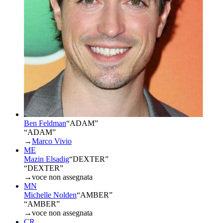
Ben Feldman
“
ADAM
”
“ADAM”
→
Marco Vivio
ME
Mazin Elsadig
“
DEXTER
”
“DEXTER”
→
voce non assegnata
MN
Michelle Nolden
“
AMBER
”
“AMBER”
→
voce non assegnata
CR