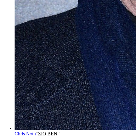
Chris Noth
“
ZIO BEN
”