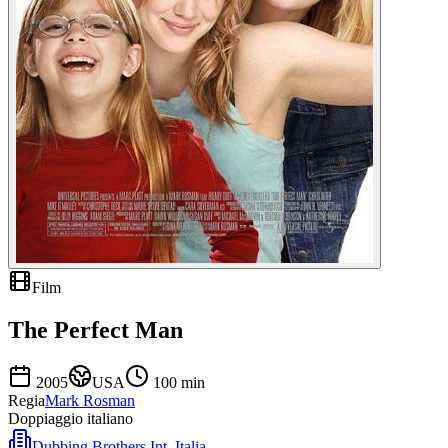
Film
The Perfect Man
2005
USA
100
min
Regia
Mark Rosman
Doppiaggio italiano
Dubbing Brothers Int. Italia