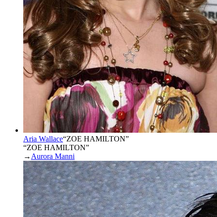
Aria Wallace
“
ZOE HAMILTON
”
“ZOE HAMILTON”
→
Aurora Manni