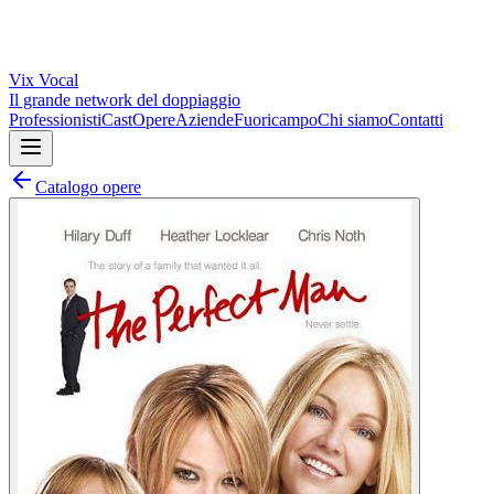
Vix
Vocal
Il grande network del doppiaggio
Professionisti
Cast
Opere
Aziende
Fuoricampo
Chi siamo
Contatti
Catalogo opere