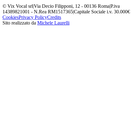
© Vix Vocal srl
|
Via Decio Filipponi, 12 - 00136 Roma
|
P.iva
14389821001 - N.Rea RM1517365
|
Capitale Sociale i.v. 30.000€
Cookies
Privacy Policy
Credits
Sito realizzato da
Michele Laurelli