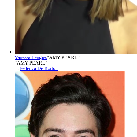
Vanessa Lengies
“
AMY PEARL
”
“AMY PEARL”
→
Federica De Bortoli