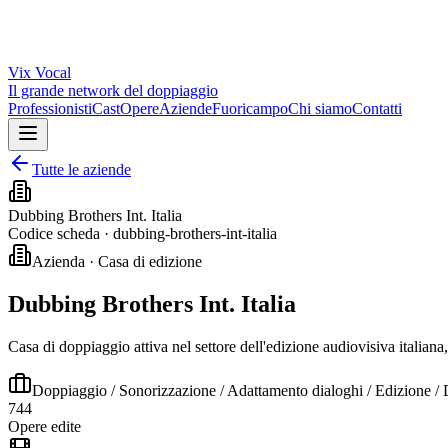
Vix
Vocal
Il grande network del doppiaggio
Professionisti
Cast
Opere
Aziende
Fuoricampo
Chi siamo
Contatti
Tutte le aziende
Dubbing Brothers Int. Italia
Codice scheda ·
dubbing-brothers-int-italia
Azienda · Casa di edizione
Dubbing Brothers Int. Italia
Casa di doppiaggio attiva nel settore dell'edizione audiovisiva italiana
Doppiaggio / Sonorizzazione / Adattamento dialoghi / Edizione / 
744
Opere edite