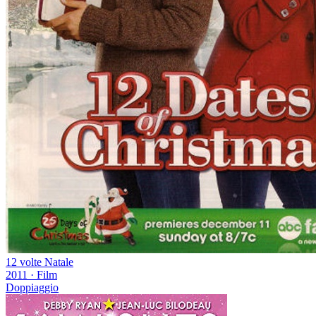
12 volte Natale
2011
·
Film
Doppiaggio