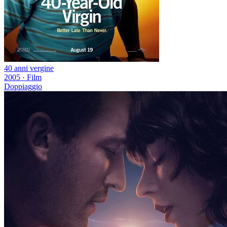
40 anni vergine
2005
·
Film
Doppiaggio