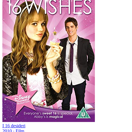
I 16 desideri
2010
·
Film