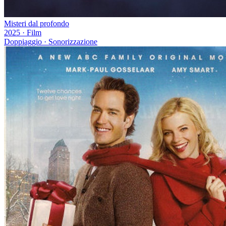
Misteri dal profondo
2025
·
Film
Doppiaggio · Sonorizzazione