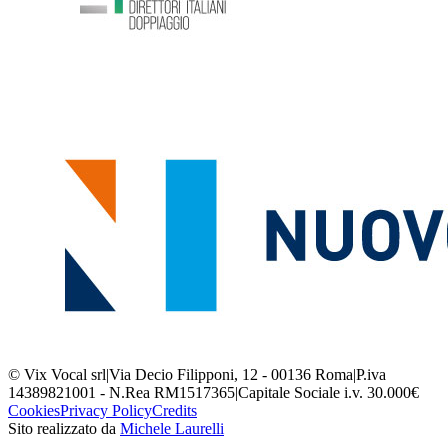
© Vix Vocal srl
|
Via Decio Filipponi, 12 - 00136 Roma
|
P.iva
14389821001 - N.Rea RM1517365
|
Capitale Sociale i.v. 30.000€
Cookies
Privacy Policy
Credits
Sito realizzato da
Michele Laurelli