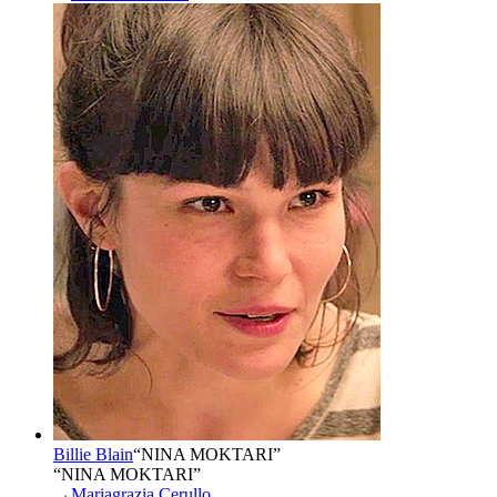
Billie Blain
“
NINA MOKTARI
”
“NINA MOKTARI”
→
Mariagrazia Cerullo