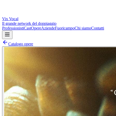
Vix
Vocal
Il grande network del doppiaggio
Professionisti
Cast
Opere
Aziende
Fuoricampo
Chi siamo
Contatti
Catalogo opere