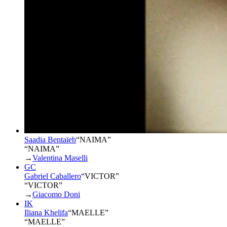
Saadia Bentaïeb
“
NAIMA
”
“NAIMA”
→
Valentina Maselli
GC
Gabriel Caballero
“
VICTOR
”
“VICTOR”
→
Giacomo Doni
IK
Iliana Khelifa
“
MAELLE
”
“MAELLE”