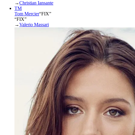
→
Christian Iansante
TM
Tom Mercier
“
FIX
”
“FIX”
→
Valerio Massari