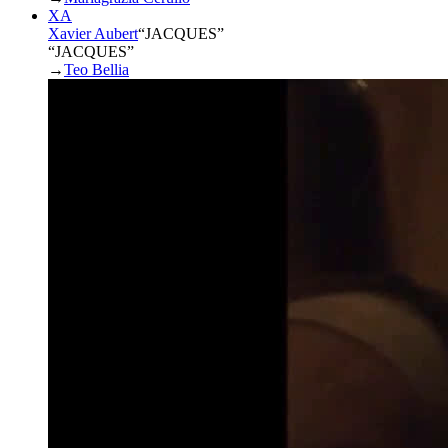
XA
Xavier Aubert
“
JACQUES
”
“JACQUES”
→
Teo Bellia