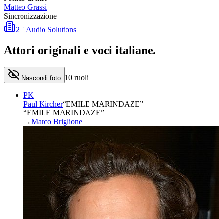
Matteo Grassi
Sincronizzazione
2T Audio Solutions
Attori originali e
voci italiane
.
10
ruoli
Nascondi foto
PK
Paul Kircher
“
EMILE MARINDAZE
”
“EMILE MARINDAZE”
→
Marco Briglione