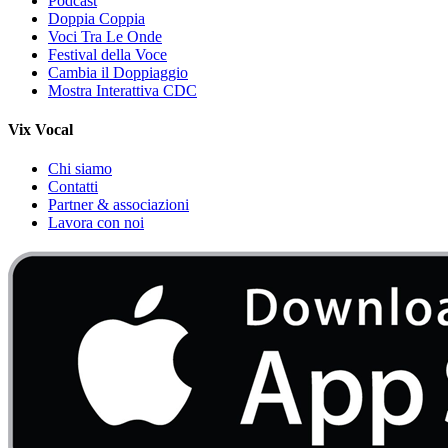
Podcast
Doppia Coppia
Voci Tra Le Onde
Festival della Voce
Cambia il Doppiaggio
Mostra Interattiva CDC
Vix Vocal
Chi siamo
Contatti
Partner & associazioni
Lavora con noi