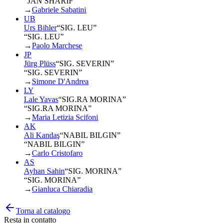
“JAN SHARIF”
→
Gabriele Sabatini
UB
Urs Bihler
“
SIG. LEU
”
“SIG. LEU”
→
Paolo Marchese
JP
Jürg Plüss
“
SIG. SEVERIN
”
“SIG. SEVERIN”
→
Simone D'Andrea
LY
Lale Yavas
“
SIG.RA MORINA
”
“SIG.RA MORINA”
→
Maria Letizia Scifoni
AK
Ali Kandaş
“
NABIL BILGIN
”
“NABIL BILGIN”
→
Carlo Cristofaro
AS
Ayhan Sahin
“
SIG. MORINA
”
“SIG. MORINA”
→
Gianluca Chiaradia
Torna al catalogo
Resta in contatto