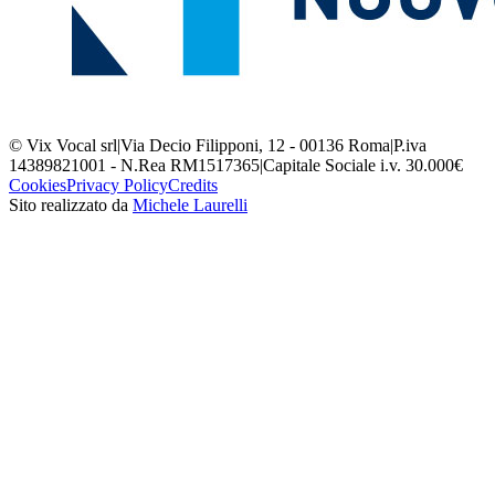
© Vix Vocal srl
|
Via Decio Filipponi, 12 - 00136 Roma
|
P.iva
14389821001 - N.Rea RM1517365
|
Capitale Sociale i.v. 30.000€
Cookies
Privacy Policy
Credits
Sito realizzato da
Michele Laurelli