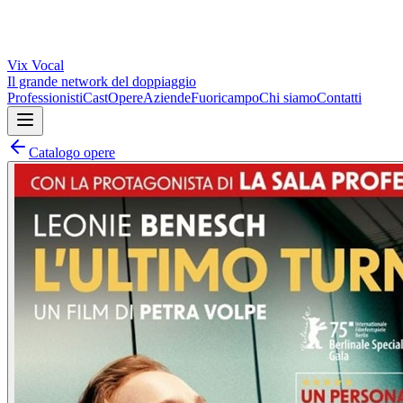
Vix
Vocal
Il grande network del doppiaggio
Professionisti
Cast
Opere
Aziende
Fuoricampo
Chi siamo
Contatti
Catalogo opere