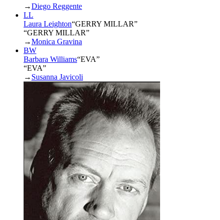
→
Diego Reggente
LL
Laura Leighton
“
GERRY MILLAR
”
“GERRY MILLAR”
→
Monica Gravina
BW
Barbara Williams
“
EVA
”
“EVA”
→
Susanna Javicoli