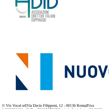
© Vix Vocal srl
|
Via Decio Filipponi, 12 - 00136 Roma
|
P.iva