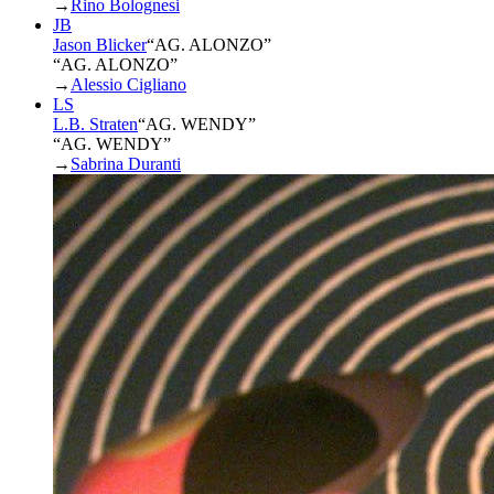
→
Rino Bolognesi
JB
Jason Blicker
“
AG. ALONZO
”
“AG. ALONZO”
→
Alessio Cigliano
LS
L.B. Straten
“
AG. WENDY
”
“AG. WENDY”
→
Sabrina Duranti