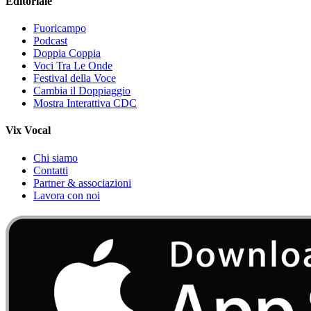
Editoriale
Fuoricampo
Podcast
Doppia Coppia
Voci Tra Le Onde
Festival della Voce
Cambia il Doppiaggio
Mostra Interattiva CDC
Vix Vocal
Chi siamo
Contatti
Partner & associazioni
Lavora con noi