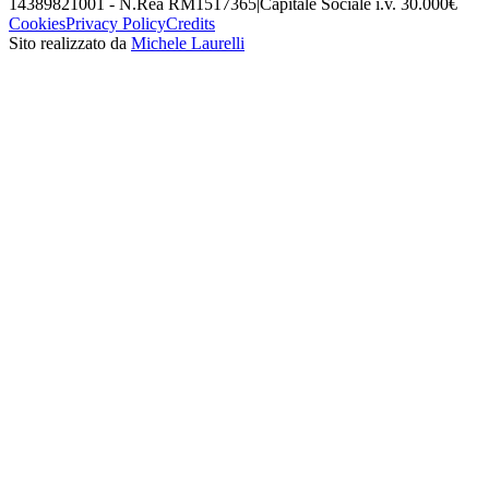
14389821001 - N.Rea RM1517365
|
Capitale Sociale i.v. 30.000€
Cookies
Privacy Policy
Credits
Sito realizzato da
Michele Laurelli