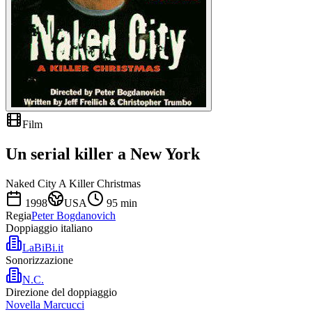
Film
Un serial killer a New York
Naked City A Killer Christmas
1998
USA
95
min
Regia
Peter Bogdanovich
Doppiaggio italiano
LaBiBi.it
Sonorizzazione
N.C.
Direzione del doppiaggio
Novella Marcucci