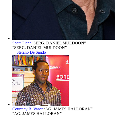
Scott Glenn
“
SERG. DANIEL MULDOON
”
“SERG. DANIEL MULDOON”
→
Stefano De Sando
Courtney B. Vance
“
AG. JAMES HALLORAN
”
“AG. JAMES HALLORAN”