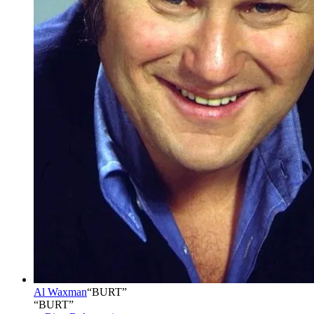
Al Waxman
“
BURT
”
“BURT”