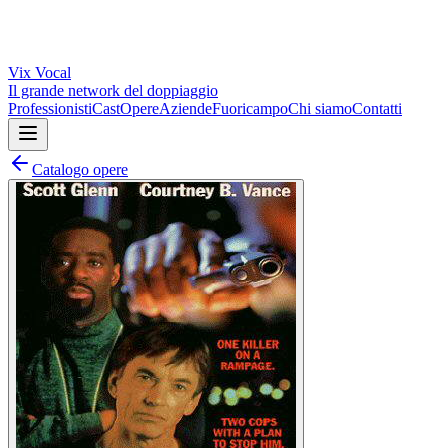
Vix
Vocal
Il grande network del doppiaggio
Professionisti
Cast
Opere
Aziende
Fuoricampo
Chi siamo
Contatti
Catalogo opere