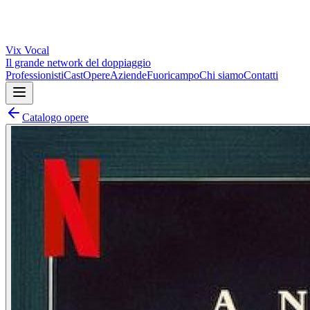
Vix
Vocal
Il grande network del doppiaggio
Professionisti
Cast
Opere
Aziende
Fuoricampo
Chi siamo
Contatti
Catalogo opere