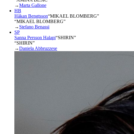
→
Marta Gallone
HB
Håkan Bengtsson
“
MIKAEL BLOMBERG
”
“MIKAEL BLOMBERG”
→
Stefano Benassi
SP
Sanna Persson Halapi
“
SHIRIN
”
“SHIRIN”
→
Daniela Abbruzzese