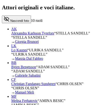
Attori originali e
voci italiane
.
10
ruoli
Nascondi foto
AK
Alexandra Karlsson Tyrefors
“
STELLA SANDELL
”
“STELLA SANDELL”
→
Giorgia Brunori
LK
Lo Kauppi
“
ULRIKA SANDELL
”
“ULRIKA SANDELL”
→
Marzia Dal Fabbro
BB
Björn Bengtsson
“
ADAM SANDELL
”
“ADAM SANDELL”
→
Gabriele Sabatini
CF
Christian Fandango Sundgren
“
CHRIS OLSEN
”
“CHRIS OLSEN”
→
Manuel Meli
MF
Melisa Ferhatovic
“
AMINA BESIC
”
“AMINA BESIC”