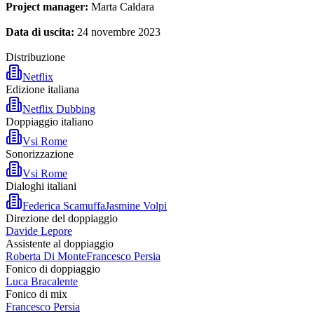
Project manager:
Marta Caldara
Data di uscita:
24 novembre 2023
Distribuzione
Netflix
Edizione italiana
Netflix Dubbing
Doppiaggio italiano
Vsi Rome
Sonorizzazione
Vsi Rome
Dialoghi italiani
Federica Scamuffa
Jasmine Volpi
Direzione del doppiaggio
Davide Lepore
Assistente al doppiaggio
Roberta Di Monte
Francesco Persia
Fonico di doppiaggio
Luca Bracalente
Fonico di mix
Francesco Persia