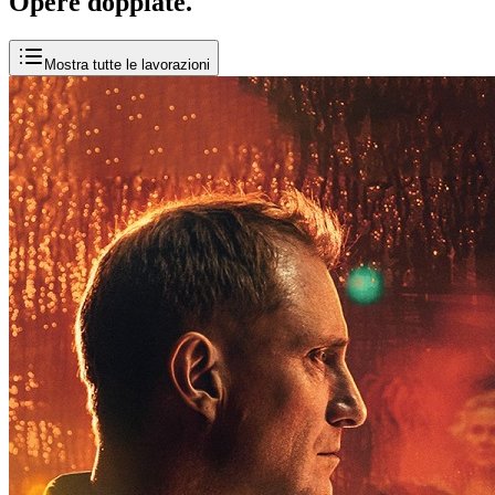
Opere
doppiate
.
Mostra tutte le lavorazioni