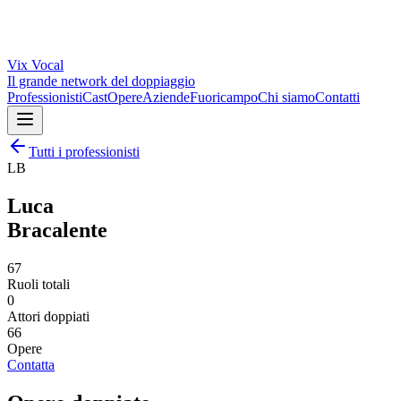
Vix
Vocal
Il grande network del doppiaggio
Professionisti
Cast
Opere
Aziende
Fuoricampo
Chi siamo
Contatti
Tutti i professionisti
LB
Luca
Bracalente
67
Ruoli totali
0
Attori doppiati
66
Opere
Contatta